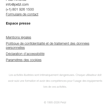
info@petzl.com
(+1) 801 926 1500
Formulaire de contact
Espace presse
Mentions légales
Politique de confidentialité et de traitement des données
personnelles
Déclaration d'accessibilité
Paramètres des cookies
Les activités illustrées sont intrinsèquement dangereuses. Chaque utilisateur doit
avoir suivi une formation et avoir des compétences pour l’usage des équipements
lors de ces activités.
© 1995-2026 Petzl