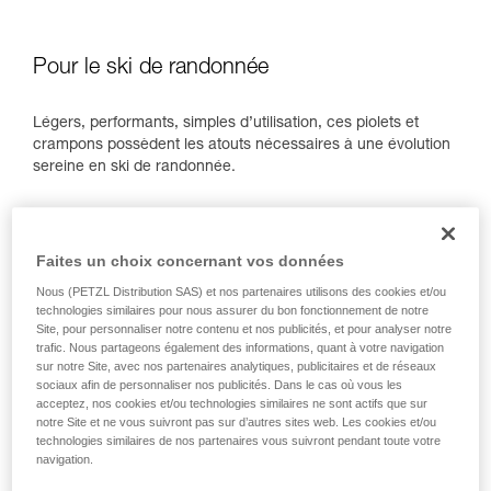
Pour le ski de randonnée
Légers, performants, simples d’utilisation, ces piolets et
crampons possèdent les atouts nécessaires à une évolution
sereine en ski de randonnée.
Faites un choix concernant vos données
Nous (PETZL Distribution SAS) et nos partenaires utilisons des cookies et/ou
technologies similaires pour nous assurer du bon fonctionnement de notre
Site, pour personnaliser notre contenu et nos publicités, et pour analyser notre
trafic. Nous partageons également des informations, quant à votre navigation
sur notre Site, avec nos partenaires analytiques, publicitaires et de réseaux
sociaux afin de personnaliser nos publicités. Dans le cas où vous les
acceptez, nos cookies et/ou technologies similaires ne sont actifs que sur
notre Site et ne vous suivront pas sur d’autres sites web. Les cookies et/ou
RIDE
GLACIER LITERIDE
LEOPARD LLF
technologies similaires de nos partenaires vous suivront pendant toute votre
navigation.