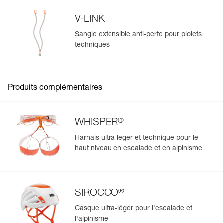
sac à dos, sans risque d'abîmer le sac.
Conditionnement : 1
V-LINK
Sangle extensible anti-perte pour piolets
techniques
Produits complémentaires
®
WHISPER
Harnais ultra léger et technique pour le
haut niveau en escalade et en alpinisme
®
SIROCCO
Casque ultra-léger pour l'escalade et
l'alpinisme