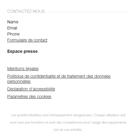
CONTACTEZ-NOUS
Name
Email
Phone
Formulaire de contact
Espace presse
Mentions légales
Politique de confidentialité et de traitement des données
personnelles
Déclaration d'accessibilité
Paramètres des cookies
Les activités illustrées sont intrinsèquement dangereuses. Chaque utilisateur doit
avoir suivi une formation et avoir des compétences pour l’usage des équipements
lors de ces activités.