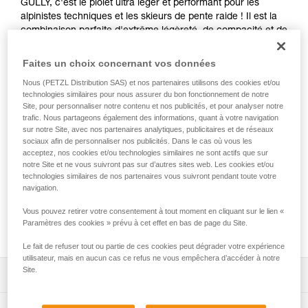
GULLY, c'est le piolet ultra léger et performant pour les
alpinistes techniques et les skieurs de pente raide ! Il est la
combinaison parfaite d'extrême légèreté, de compacité et de
technicité, dans le seul objectif de répondre à toutes vos
exigences. Sa lame banane affinée en bout et sa cale
Faites un choix concernant vos données
d'appui TRIGREST, réglable sans outils, assurent l'efficacité
Nous (PETZL Distribution SAS) et nos partenaires utilisons des cookies et/ou
nécessaire pour les passages les plus délicats. Le design de
technologies similaires pour nous assurer du bon fonctionnement de notre
sa tête et son manche galbé vous garantissent une prise en
Site, pour personnaliser notre contenu et nos publicités, et pour analyser notre
main confortable, que ce soit en piolet-canne ou en piolet-
trafic. Nous partageons également des informations, quant à votre navigation
traction. Selon la version, il est équipé d'une panne ou d'un
sur notre Site, avec nos partenaires analytiques, publicitaires et de réseaux
marteau minimalistes, mais efficaces, pour déblayer la neige
sociaux afin de personnaliser nos publicités. Dans le cas où vous les
acceptez, nos cookies et/ou technologies similaires ne sont actifs que sur
ou retaper un piton. Et pour une accroche optimale en glace
notre Site et ne vous suivront pas sur d’autres sites web. Les cookies et/ou
froide, vous pouvez ajouter des masselottes (en option).
technologies similaires de nos partenaires vous suivront pendant toute votre
Choisissez GULLY pour vos prochains défis !
navigation.
Vous pouvez retirer votre consentement à tout moment en cliquant sur le lien «
Achetez en ligne
Paramètres des cookies » prévu à cet effet en bas de page du Site.
Le fait de refuser tout ou partie de ces cookies peut dégrader votre expérience
utilisateur, mais en aucun cas ce refus ne vous empêchera d’accéder à notre
Site.
Descriptif
Extrême légèreté :