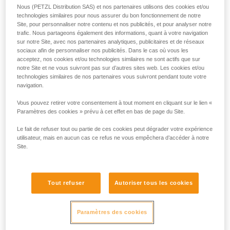
Nous (PETZL Distribution SAS) et nos partenaires utilisons des cookies et/ou
technologies similaires pour nous assurer du bon fonctionnement de notre
Site, pour personnaliser notre contenu et nos publicités, et pour analyser notre
trafic. Nous partageons également des informations, quant à votre navigation
sur notre Site, avec nos partenaires analytiques, publicitaires et de réseaux
sociaux afin de personnaliser nos publicités. Dans le cas où vous les
acceptez, nos cookies et/ou technologies similaires ne sont actifs que sur
notre Site et ne vous suivront pas sur d’autres sites web. Les cookies et/ou
technologies similaires de nos partenaires vous suivront pendant toute votre
navigation.
Vous pouvez retirer votre consentement à tout moment en cliquant sur le lien «
Paramètres des cookies » prévu à cet effet en bas de page du Site.
Le fait de refuser tout ou partie de ces cookies peut dégrader votre expérience
utilisateur, mais en aucun cas ce refus ne vous empêchera d’accéder à notre
Site.
Si l'accès est possible pour se connecter
au harnais de la victime
Tout refuser
Autoriser tous les cookies
L'idéal est de pouvoir connecter le système d'évacuation au
harnais de la victime. Les manipulations sont plus faciles,
Paramètres des cookies
l'installation plus lisible avec moins de matériel. La prise
directe sur le harnais permet aussi de lever plus