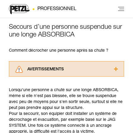
PROFESSIONNEL
Secours d’une personne suspendue sur
une longe ABSORBICA
Comment décrocher une personne après sa chute ?
AVERTISSEMENTS
Lisez attentivement les notices techniques des
produits utilisés dans ce conseil avant de le
Lorsqu'une personne a chuté sur une longe ABSORBICA,
consulter. Vous devez avoir compris les
même si elle n'est pas blessée, elle se trouve suspendue
informations de la notice technique pour
avec peu de moyens pour s'en sortir seule, surtout si elle ne
pouvoir comprendre ce complément
peut pas prendre appui sur la structure.
d’informations.
Pour la secourir, son équipier doit installer un système de
Maîtriser ces techniques nécessite une
décrochage et évacuation, par exemple basé sur le JAG
formation et un entraînement spécifique. Validez
SYSTEM. Une fois ce système connecté à un ancrage
avec un professionnel votre capacité à refaire
approprié, la difficulté est l'accès à la victime.