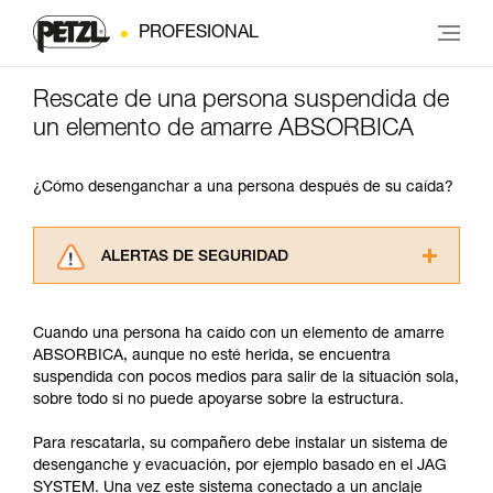
PROFESIONAL
Rescate de una persona suspendida de
un elemento de amarre ABSORBICA
¿Cómo desenganchar a una persona después de su caída?
ALERTAS DE SEGURIDAD
Lea atentamente las fichas técnicas de los
productos utilizados en este consejo antes de
Cuando una persona ha caído con un elemento de amarre
consultarlo. Usted debe comprender la
ABSORBICA, aunque no esté herida, se encuentra
información de la ficha técnica para poder
suspendida con pocos medios para salir de la situación sola,
comprender este complemento informativo.
sobre todo si no puede apoyarse sobre la estructura.
Dominar estas técnicas requiere una formación
y un entrenamiento específico. Confirme a
Para rescatarla, su compañero debe instalar un sistema de
través de un profesional su capacidad para
desenganche y evacuación, por ejemplo basado en el JAG
ejecutar estas técnicas, solo y con total
SYSTEM. Una vez este sistema conectado a un anclaje