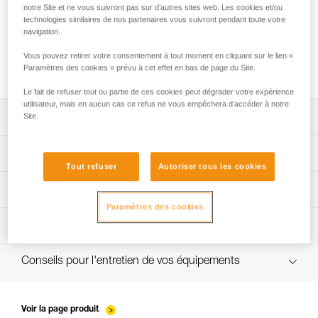
notre Site et ne vous suivront pas sur d’autres sites web. Les cookies et/ou
technologies similaires de nos partenaires vous suivront pendant toute votre
navigation.
Utilisation de la poulie TANDEM SPEED sur
Vous pouvez retirer votre consentement à tout moment en cliquant sur le lien «
câble
Paramètres des cookies » prévu à cet effet en bas de page du Site.
Le fait de refuser tout ou partie de ces cookies peut dégrader votre expérience
utilisateur, mais en aucun cas ce refus ne vous empêchera d’accéder à notre
Site.
Télécharger la notice technique (PDF)
Technical Notice
App pour contrôler et suivre vos EPI
Tout refuser
Autoriser tous les cookies
découvrez ePPEcentre
Procédure de vérification EPI
Technical Notice
Paramètres des cookies
verif-EPI-poulies-procedure-FR
Fiche de suivi EPI
verif-EPI-poulies-suivi-FR
Conseils pour l'entretien de vos équipements
entretien-poulies-FR
Voir la page produit