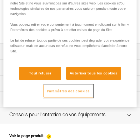
notre Site et ne vous suivront pas sur d’autres sites web. Les cookies et/ou
technologies similaires de nos partenaires vous suivront pendant toute votre
navigation.
Utilisation de la poulie TANDEM SPEED sur
Vous pouvez retirer votre consentement à tout moment en cliquant sur le lien «
câble
Paramètres des cookies » prévu à cet effet en bas de page du Site.
Le fait de refuser tout ou partie de ces cookies peut dégrader votre expérience
utilisateur, mais en aucun cas ce refus ne vous empêchera d’accéder à notre
Site.
Télécharger la notice technique (PDF)
Technical Notice
App pour contrôler et suivre vos EPI
Tout refuser
Autoriser tous les cookies
découvrez ePPEcentre
Procédure de vérification EPI
Technical Notice
Paramètres des cookies
verif-EPI-poulies-procedure-FR
Fiche de suivi EPI
verif-EPI-poulies-suivi-FR
Conseils pour l'entretien de vos équipements
entretien-poulies-FR
Voir la page produit