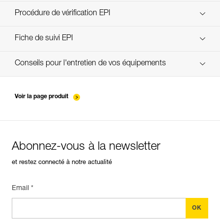
découvrez ePPEcentre
Procédure de vérification EPI
Technical Notice
verif-EPI-harnais-PRO-procedure-FR
Fiche de suivi EPI
Technical Notice
verif-EPI-harnais-PRO-suivi-FR
Conseils pour l'entretien de vos équipements
entretien-harnais-FR
Voir la page produit
Abonnez-vous à la newsletter
et restez connecté à notre actualité
Email *