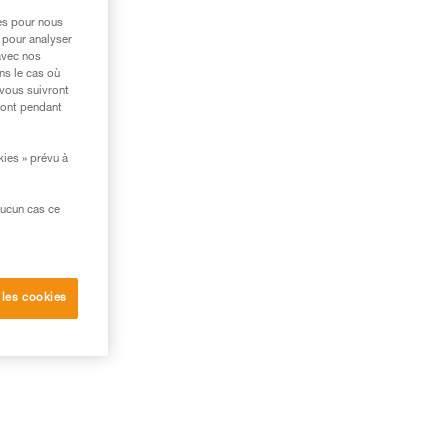
res pour nous
 pour analyser
avec nos
ns le cas où
 vous suivront
ront pendant
kies » prévu à
aucun cas ce
 les cookies