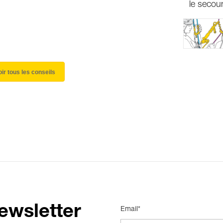
le secour
oir tous les conseils
ewsletter
Email*