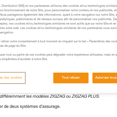
r une fausse fourche étrangleuse.
Distribution SAS) et nos partenaires utilisons des cookies et/ou technologies similai
on fonctionnement de notre Site, pour personnaliser notre contenu et nos publicités, et
. Nous partageons également des informations, quant à votre navigation sur notre Site, 
analytiques, publicitaires et de réseaux sociaux afin de personnaliser nos publicités. Da
eptez, nos cookies et/ou technologies similaires ne sont actifs que sur notre Site et ne
tres sites web. Les cookies et/ou technologies similaires de nos partenaires vous suiv
navigation.
s des produits utilisés dans ce conseil avant de le
formations de la notice technique pour pouvoir
retirer votre consentement à tout moment en cliquant sur le lien « Paramètres des coo
.
 bas de page du Site.
ormation et un entraînement spécifique. Validez avec
efuser tout ou partie de ces cookies peut dégrader votre expérience utilisateur, mais en 
 manipulation, seul, en toute sécurité, avant de la
s empêchera d’accéder à notre Site.
iées à votre activité. Il peut en exister d’autres que
es des cookies
Tout refuser
Autoriser tous
ndifféremment les modèles ZIGZAG ou ZIGZAG PLUS.
ser de deux systèmes d’assurage.