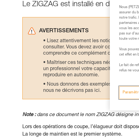
Le ZIGZAG est installé en double su
Nous (PETZL 
assurer du b
notre trafic
partenaires 
vous les acc
AVERTISSEMENTS
pas sur d’au
toute votre 
Lisez attentivement les notices technique
consulter. Vous devez avoir compris les in
Vous pouvez 
comprendre ce complément d’informations
cet effet en
Maîtriser ces techniques nécessite une f
Le fait de r
un professionnel votre capacité à refaire la
refus ne vou
reproduire en autonomie.
Nous donnons des exemples de techniques l
nous ne décrivons pas ici.
Paramètr
Note :
dans ce document le nom ZIGZAG désigne i
Lors des opérations de coupe, l’élagueur doit dispo
La longe de maintien est le premier système.