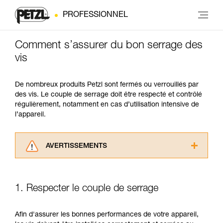
PROFESSIONNEL
Comment s’assurer du bon serrage des
vis
De nombreux produits Petzl sont fermés ou verrouillés par
des vis. Le couple de serrage doit être respecté et contrôlé
régulièrement, notamment en cas d’utilisation intensive de
l’appareil.
AVERTISSEMENTS
Lisez attentivement les notices techniques des
produits utilisés dans ce conseil avant de le
consulter. Vous devez avoir compris les
1. Respecter le couple de serrage
informations de la notice technique pour
pouvoir comprendre ce complément
d’informations.
Afin d'assurer les bonnes performances de votre appareil,