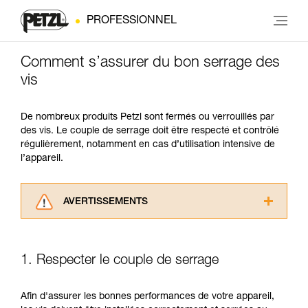
PROFESSIONNEL
Comment s’assurer du bon serrage des
vis
De nombreux produits Petzl sont fermés ou verrouillés par
des vis. Le couple de serrage doit être respecté et contrôlé
régulièrement, notamment en cas d’utilisation intensive de
l’appareil.
AVERTISSEMENTS
Lisez attentivement les notices techniques des
produits utilisés dans ce conseil avant de le
consulter. Vous devez avoir compris les
1. Respecter le couple de serrage
informations de la notice technique pour
pouvoir comprendre ce complément
d’informations.
Afin d'assurer les bonnes performances de votre appareil,