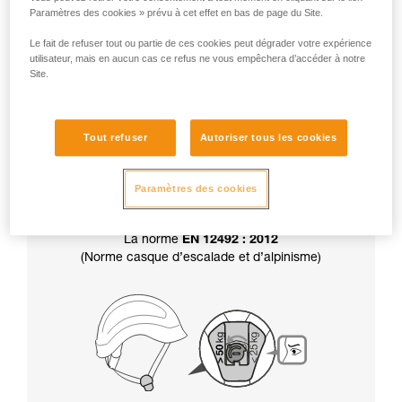
Paramètres des cookies » prévu à cet effet en bas de page du Site.
Attention, votre casque est livré en position
résistance supérieure à 50 kg.
Le fait de refuser tout ou partie de ces cookies peut dégrader votre expérience
utilisateur, mais en aucun cas ce refus ne vous empêchera d’accéder à notre
Site.
Par ailleurs, le choix de la résistance de la
jugulaire
détermine aussi la certification
de
Tout refuser
Autoriser tous les cookies
votre casque :
Paramètres des cookies
La norme
EN 12492 : 2012
(Norme casque d’escalade et d’alpinisme)