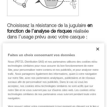
formation et un entraînement spécifique. Validez
avec un professionnel votre capacité à refaire
la manipulation, seul, en toute sécurité, avant
de la reproduire en autonomie.
Nous donnons des exemples de techniques
liées à votre activité. Il peut en exister d’autres
Choisissez la résistance de la jugulaire
en
que nous ne décrivons pas ici.
fonction de l’analyse de risques
réalisée
dans l’usage prévu avec votre casque :
Faites un choix concernant vos données
Risque de perte en cas de chute :
jugulaire
Nous (PETZL Distribution SAS) et nos partenaires utilisons des cookies et/ou
en position résistance supérieure à
50 kg
technologies similaires pour nous assurer du bon fonctionnement de notre
Site, pour personnaliser notre contenu et nos publicités, et pour analyser notre
trafic. Nous partageons également des informations, quant à votre navigation
sur notre Site, avec nos partenaires analytiques, publicitaires et de réseaux
Risque d’étranglement en cas d’accrochage
sociaux afin de personnaliser nos publicités. Dans le cas où vous les
du casque :
jugulaire en position résistance
acceptez, nos cookies et/ou technologies similaires ne sont actifs que sur
notre Site et ne vous suivront pas sur d’autres sites web. Les cookies et/ou
inférieure à
25 kg
technologies similaires de nos partenaires vous suivront pendant toute votre
navigation.
Vous pouvez retirer votre consentement à tout moment en cliquant sur le lien «