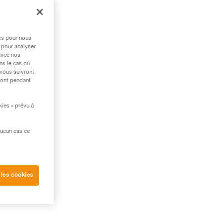
res pour nous
 pour analyser
avec nos
ns le cas où
 vous suivront
ront pendant
kies » prévu à
aucun cas ce
 les cookies
ent