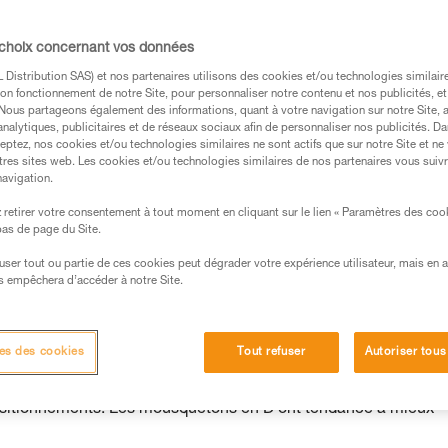
 choix concernant vos données
Distribution SAS) et nos partenaires utilisons des cookies et/ou technologies similai
on fonctionnement de notre Site, pour personnaliser notre contenu et nos publicités, et
. Nous partageons également des informations, quant à votre navigation sur notre Site, 
analytiques, publicitaires et de réseaux sociaux afin de personnaliser nos publicités. Da
eptez, nos cookies et/ou technologies similaires ne sont actifs que sur notre Site et ne
tres sites web. Les cookies et/ou technologies similaires de nos partenaires vous suiv
navigation.
retirer votre consentement à tout moment en cliquant sur le lien « Paramètres des coo
 bas de page du Site.
efuser tout ou partie de ces cookies peut dégrader votre expérience utilisateur, mais en 
s empêchera d’accéder à notre Site.
,
es des cookies
Tout refuser
Autoriser tous
squeton lui-même : par exemple les mousquetons en poire tourn
positionnements. Les mousquetons en D ont tendance à mieux