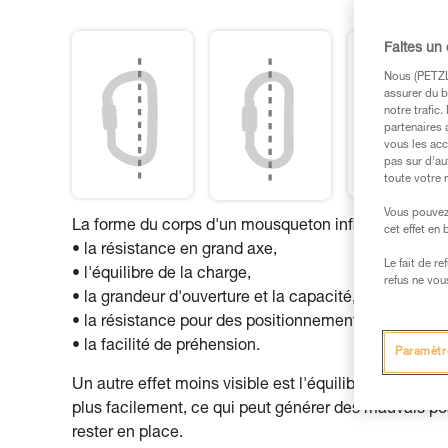
Faites un
Nous (PETZL 
assurer du b
notre trafic
partenaires 
vous les acc
pas sur d’au
toute votre 
Vous pouvez 
La forme du corps d'un mousqueton influe sur :
cet effet en
• la résistance en grand axe,
Le fait de r
• l'équilibre de la charge,
refus ne vou
• la grandeur d'ouverture et la capacité,
• la résistance pour des positionnements particuliers
• la facilité de préhension.
Paramètr
Un autre effet moins visible est l'équilibre du mou
plus facilement, ce qui peut générer des mauvais 
rester en place.