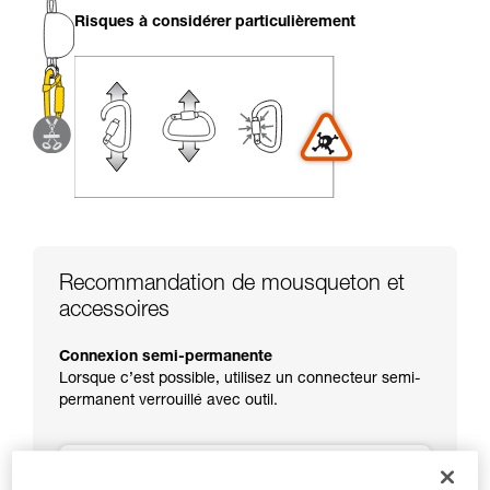
liées à votre activité. Il peut en exister d’autres
Risques à considérer particulièrement
que nous ne décrivons pas ici.
Recommandation de mousqueton et
accessoires
Connexion semi-permanente
Lorsque c’est possible, utilisez un connecteur semi-
permanent verrouillé avec outil.