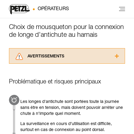
OPÉRATEURS
Choix de mousqueton pour la connexion
de longe d'antichute au harnais
AVERTISSEMENTS
Lisez attentivement les notices techniques des
produits utilisés dans ce conseil avant de le
consulter. Vous devez avoir compris les
Problématique et risques principaux
informations de la notice technique pour
pouvoir comprendre ce complément
d’informations.
Les longes d'antichute sont portées toute la journée
Maîtriser ces techniques nécessite une
sans être en tension, mais doivent pouvoir arrêter une
formation et un entraînement spécifique. Validez
chute à n’importe quel moment.
avec un professionnel votre capacité à refaire
la manipulation, seul, en toute sécurité, avant
La surveillance en cours d’utilisation est difficile,
de la reproduire en autonomie.
surtout en cas de connexion au point dorsal.
Nous donnons des exemples de techniques