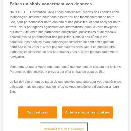
Faites un choix concernant vos données
Nous (PETZL Distribution SAS) et nos partenaires utilisons des cookies et/ou
technologies similaires pour nous assurer du bon fonctionnement de notre
Site, pour personnaliser notre contenu et nos publicités, et pour analyser notre
trafic. Nous partageons également des informations, quant à votre navigation
sur notre Site, avec nos partenaires analytiques, publicitaires et de réseaux
sociaux afin de personnaliser nos publicités. Dans le cas où vous les
acceptez, nos cookies et/ou technologies similaires ne sont actifs que sur
notre Site et ne vous suivront pas sur d’autres sites web. Les cookies et/ou
technologies similaires de nos partenaires vous suivront pendant toute votre
navigation.
Vous pouvez retirer votre consentement à tout moment en cliquant sur le lien «
Paramètres des cookies » prévu à cet effet en bas de page du Site.
Circulaire, résistance équivalente dans
Le fait de refuser tout ou partie de ces cookies peut dégrader votre expérience
tous les axes (sauf pliage sur arête).
utilisateur, mais en aucun cas ce refus ne vous empêchera d’accéder à notre
Pas de point de faiblesse comme la bague
Site.
de verrouillage des mousquetons.
Tout refuser
Autoriser tous les cookies
Paramètres des cookies