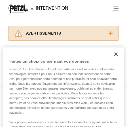
INTERVENTION
AVERTISSEMENTS
Lisez attentivement les notices techniques des
produits utilisés dans ce conseil avant de le
consulter. Vous devez avoir compris les
informations de la notice technique pour
Faites un choix concernant vos données
pouvoir comprendre ce complément
Nous (PETZL Distribution SAS) et nos partenaires utilisons des cookies et/ou
Voir tous les conseils
d’informations.
technologies similaires pour nous assurer du bon fonctionnement de notre
Maîtriser ces techniques nécessite une
Site, pour personnaliser notre contenu et nos publicités, et pour analyser notre
formation et un entraînement spécifique. Validez
trafic. Nous partageons également des informations, quant à votre navigation
sur notre Site, avec nos partenaires analytiques, publicitaires et de réseaux
avec un professionnel votre capacité à refaire
sociaux afin de personnaliser nos publicités. Dans le cas où vous les
la manipulation, seul, en toute sécurité, avant
acceptez, nos cookies et/ou technologies similaires ne sont actifs que sur
Abonnez-vous à la newsletter
de la reproduire en autonomie.
notre Site et ne vous suivront pas sur d’autres sites web. Les cookies et/ou
Nous donnons des exemples de techniques
technologies similaires de nos partenaires vous suivront pendant toute votre
et restez connecté à notre actualité
liées à votre activité. Il peut en exister d’autres
navigation.
que nous ne décrivons pas ici.
Vous pouvez retirer votre consentement à tout moment en cliquant sur le lien «
Email *