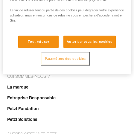
Paramètres des cookies » prévu à cet effet en bas de page du Site.
Le fait de refuser tout ou partie de ces cookies peut dégrader votre expérience
utilisateur, mais en aucun cas ce refus ne vous empêchera d’accéder à notre
Site.
Tout refuser
Autoriser tous les cookies
Rejoignez la communauté !
Paramètres des cookies
QUI SOMMES-NOUS ?
La marque
Entreprise Responsable
Petzl Fondation
Petzl Solutions