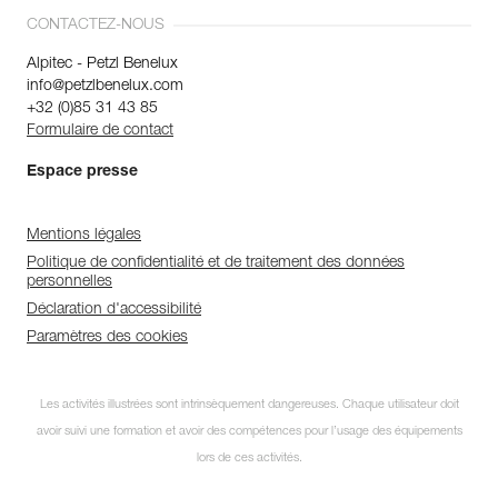
CONTACTEZ-NOUS
Alpitec - Petzl Benelux
info@petzlbenelux.com
+32 (0)85 31 43 85
Formulaire de contact
Espace presse
Mentions légales
Politique de confidentialité et de traitement des données
personnelles
Déclaration d'accessibilité
Paramètres des cookies
Les activités illustrées sont intrinsèquement dangereuses. Chaque utilisateur doit
avoir suivi une formation et avoir des compétences pour l’usage des équipements
lors de ces activités.