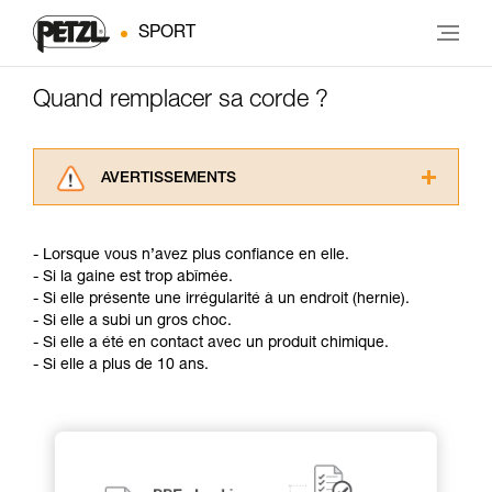
SPORT
Quand remplacer sa corde ?
AVERTISSEMENTS
Lisez attentivement les notices techniques des
produits utilisés dans ce conseil avant de le
- Lorsque vous n’avez plus confiance en elle.
consulter. Vous devez avoir compris les
- Si la gaine est trop abîmée.
informations de la notice technique pour
- Si elle présente une irrégularité à un endroit (hernie).
pouvoir comprendre ce complément
- Si elle a subi un gros choc.
d’informations.
- Si elle a été en contact avec un produit chimique.
Maîtriser ces techniques nécessite une
- Si elle a plus de 10 ans.
formation et un entraînement spécifique. Validez
avec un professionnel votre capacité à refaire
la manipulation, seul, en toute sécurité, avant
de la reproduire en autonomie.
Nous donnons des exemples de techniques
liées à votre activité. Il peut en exister d’autres