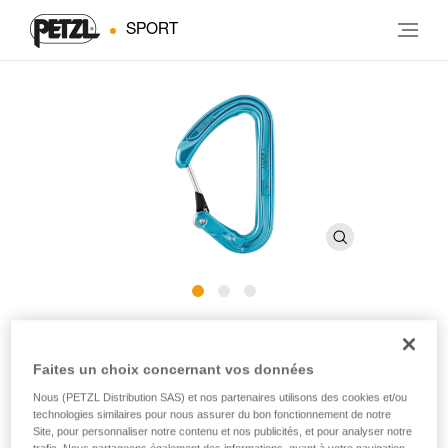
SPORT
ANGE L
Faites un choix concernant vos données
Mousqueton léger avec doigt MonoFil
Nous (PETZL Distribution SAS) et nos partenaires utilisons des cookies et/ou
technologies similaires pour nous assurer du bon fonctionnement de notre
Site, pour personnaliser notre contenu et nos publicités, et pour analyser notre
Le mousqueton ANGE L s’inscrit comme l’intermédiaire
trafic. Nous partageons également des informations, quant à votre navigation