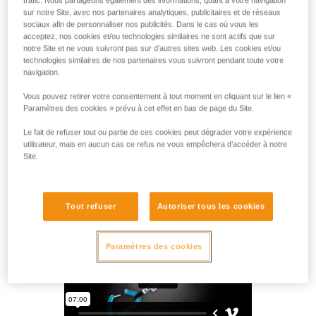
entre les mousquetons à doigt traditionnels et les
sur notre Site, avec nos partenaires analytiques, publicitaires et de réseaux
mousquetons à doigt-fil classiques. La technologie MonoFil
sociaux afin de personnaliser nos publicités. Dans le cas où vous les
de Petzl et le profil en H lui assurent un poids léger de 34
acceptez, nos cookies et/ou technologies similaires ne sont actifs que sur
grammes et un rapport poids/résistance optimal. La forme
notre Site et ne vous suivront pas sur d’autres sites web. Les cookies et/ou
de son bec et le système Keylock évitent l’accrochage
technologies similaires de nos partenaires vous suivront pendant toute votre
navigation.
involontaire du mousqueton durant les phases de
mousquetonnage et de démousquetonnage. Ainsi, il est
Vous pouvez retirer votre consentement à tout moment en cliquant sur le lien «
particulièrement adapté aux pratiquants de grandes voies
Paramètres des cookies » prévu à cet effet en bas de page du Site.
souhaitant s’alléger, tout en conservant l’ergonomie d’un
mousqueton de taille standard.
Le fait de refuser tout ou partie de ces cookies peut dégrader votre expérience
utilisateur, mais en aucun cas ce refus ne vous empêchera d’accéder à notre
Site.
ANGE
Tout refuser
Autoriser tous les cookies
Paramètres des cookies