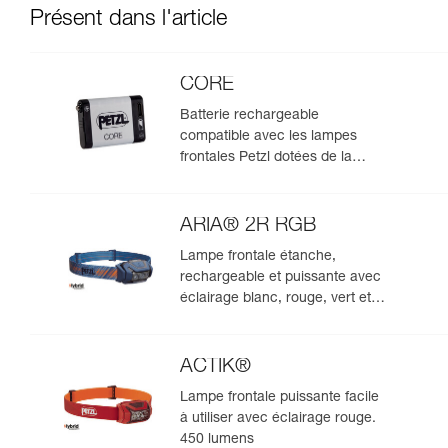
Présent dans l'article
CORE
Batterie rechargeable
compatible avec les lampes
frontales Petzl dotées de la
construction HYBRID CONCEPT
ARIA® 2R RGB
Lampe frontale étanche,
rechargeable et puissante avec
éclairage blanc, rouge, vert et
bleu, idéale pour les
observations en milieu naturel.
625 lumens
ACTIK®
Lampe frontale puissante facile
à utiliser avec éclairage rouge.
450 lumens