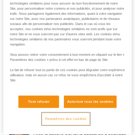
technologies similaires pour nous assurer du bon fonctionnement de notre
Site, pour personnaliser notre contenu et nos publicités, et pour analyser notre
trafic. Nous partageons également des informations, quant à votre navigation
sur notre Site, avec nos partenaires analytiques, publicitaires et de réseaux
sociaux afin de personnaliser nos publicités. Dans le cas où vous les
acceptez, nos cookies et/ou technologies similaires ne sont actifs que sur
notre Site et ne vous suivront pas sur d’autres sites web. Les cookies et/ou
technologies similaires de nos partenaires vous suivront pendant toute votre
navigation.
Vous pouvez retirer votre consentement à tout moment en cliquant sur le lien «
Paramètres des cookies » prévu à cet effet en bas de page du Site.
Puissance
Le fait de refuser tout ou partie de ces cookies peut dégrader votre expérience
utilisateur, mais en aucun cas ce refus ne vous empêchera d’accéder à notre
Site.
À l’allumage de la lampe, la puissance de votre lampe est
sensiblement la même que si vous utilisiez des piles ou une
batterie CORE. La différence de puissance à l’allumage peut
Tout refuser
Autoriser tous les cookies
être de l’ordre de 10 % maximum.
En revanche, pendant l’utilisation de la lampe, il existe une
différence de comportement :
Paramètres des cookies
Avec la batterie CORE, la puissance d’éclairage