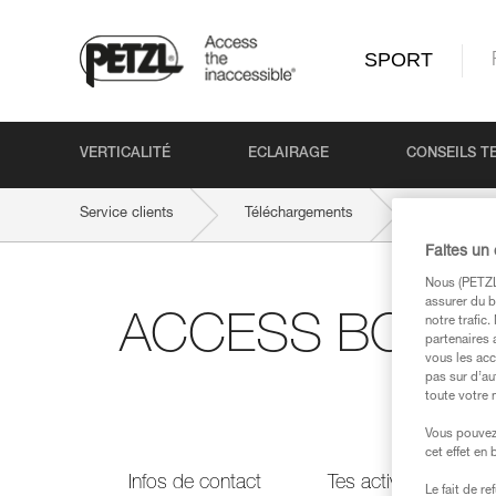
SPORT
VERTICALITÉ
ECLAIRAGE
CONSEILS T
Service clients
Téléchargements
ACCESS BOO
Faites un
Nous (PETZL 
assurer du b
ACCESS BOOK n°6 
notre trafic
partenaires 
vous les acc
pas sur d’au
toute votre 
Vous pouvez 
cet effet en
Infos de contact
Tes activités
Le fait de r