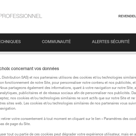
PROFESSIONNEL
REVENDE
ECHNIQUES
COMMUNAUTÉ
ALERTES SÉCURITÉ
K n°6 : Bloc en intérieur et extérieur
 choix concernant vos données
Distribution SAS) et nos partenaires utilisons des cookies et/ou technologies similai
on fonctionnement de notre Site, pour personnaliser notre contenu et nos publicités, et
: Bloc en intérieur e
. Nous partageons également des informations, quant à votre navigation sur notre Site, 
analytiques, publicitaires et de réseaux sociaux afin de personnaliser nos publicités. Da
eptez, nos cookies et/ou technologies similaires ne sont actifs que sur notre Site et ne
tres sites web. Les cookies et/ou technologies similaires de nos partenaires vous suiv
navigation.
retirer votre consentement à tout moment en cliquant sur le lien « Paramètres des coo
 bas de page du Site.
Langue
efuser tout ou partie de ces cookies peut dégrader votre expérience utilisateur, mais en 