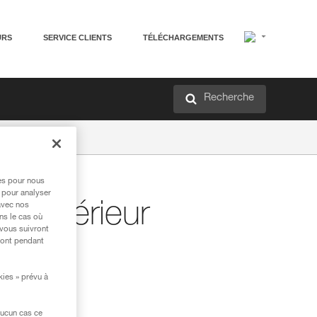
URS
SERVICE CLIENTS
TÉLÉCHARGEMENTS
Recherche
res pour nous
 pour analyser
t extérieur
avec nos
ns le cas où
 vous suivront
ront pendant
kies » prévu à
aucun cas ce