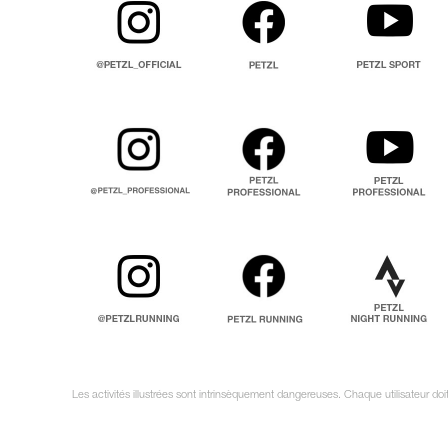
Les activités illustrées sont intrinsèquement dangereuses. Chaque utilisateur do