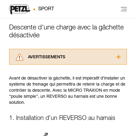
SPORT
Descente d'une charge avec la gâchette
désactivée
AVERTISSEMENTS
Lisez attentivement les notices techniques des
produits utilisés dans ce conseil avant de le
Avant de désactiver la gâchette, il est impératif d’installer un
consulter. Vous devez avoir compris les
système de freinage qui permettra de retenir la charge et de
informations de la notice technique pour
contrôler la descente. Avec la MICRO TRAXION en mode
pouvoir comprendre ce complément
"poulie simple", un REVERSO au harnais est une bonne
d’informations.
solution.
Maîtriser ces techniques nécessite une
formation et un entraînement spécifique. Validez
avec un professionnel votre capacité à refaire
1. Installation d’un REVERSO au harnais
la manipulation, seul, en toute sécurité, avant
de la reproduire en autonomie.
Nous donnons des exemples de techniques