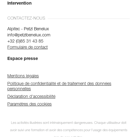
Intervention
CONTACTEZ-NOUS
Alpitec - Petzl Benelux
info@petzlbenelux.com
+32 (0)85 31 43 85
Formulaire de contact
Espace presse
Mentions légales
Politique de confidentialité et de traitement des données
personnelles
Déclaration d'accessibilité
Paramètres des cookies
Les activités illustrées sont intrinsèquement dangereuses. Chaque utilisateur doit
avoir suivi une formation et avoir des compétences pour l’usage des équipements