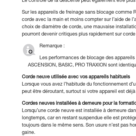
Le contrôle de la descente peut également être plus di
Sur les appareils de freinage sans blocage comme R
corde avec la main et moins compter sur l’aide de l’a
choix de diamètre de corde, une mauvaise installati
pourront devenir critiques plus rapidement sur corde
Remarque :
Les performances de blocage des appareil
ASCENSION, BASIC, PRO TRAXION sont identique
Corde neuve utilisée avec vos appareils habituels
Lorsque vous avez l’habitude du fonctionnement d’u
peut être déroutant, surtout si votre appareil est déj
Cordes neuves installées à demeure pour la formati
Lorsqu’une corde neuve est installée à demeure dans 
longtemps, car en restant suspendue elle est protégé
toujours dans le même sens. Son usure n’est pas hom
gaine.