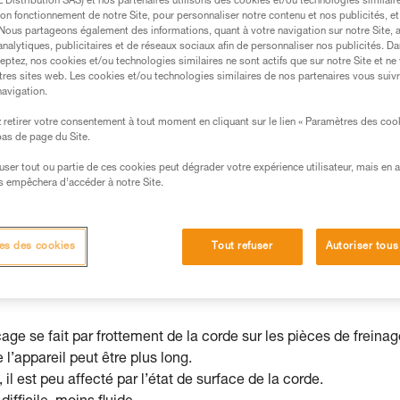
Distribution SAS) et nos partenaires utilisons des cookies et/ou technologies similai
on fonctionnement de notre Site, pour personnaliser notre contenu et nos publicités, et
. Nous partageons également des informations, quant à votre navigation sur notre Site, 
analytiques, publicitaires et de réseaux sociaux afin de personnaliser nos publicités. Da
eptez, nos cookies et/ou technologies similaires ne sont actifs que sur notre Site et ne
tres sites web. Les cookies et/ou technologies similaires de nos partenaires vous suiv
s des produits utilisés dans ce conseil avant de le
navigation.
formations de la notice technique pour pouvoir
retirer votre consentement à tout moment en cliquant sur le lien « Paramètres des coo
.
 bas de page du Site.
ormation et un entraînement spécifique. Validez avec
efuser tout ou partie de ces cookies peut dégrader votre expérience utilisateur, mais en 
 manipulation, seul, en toute sécurité, avant de la
s empêchera d’accéder à notre Site.
iées à votre activité. Il peut en exister d’autres que
es des cookies
Tout refuser
Autoriser tous
avec les appareils comme GRIGRI, I’D, REVERSO, STOP, ZIGZA
age se fait par frottement de la corde sur les pièces de freinag
l’appareil peut être plus long.
il est peu affecté par l’état de surface de la corde.