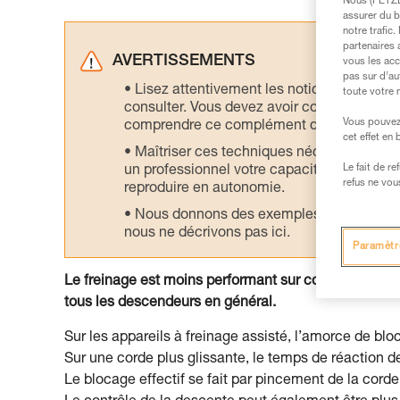
Nous (PETZL 
assurer du b
notre trafic
partenaires 
AVERTISSEMENTS
vous les acc
pas sur d’au
Lisez attentivement les notices technique
toute votre 
consulter. Vous devez avoir compris les in
Vous pouvez 
comprendre ce complément d’informations
cet effet en
Maîtriser ces techniques nécessite une f
Le fait de r
un professionnel votre capacité à refaire la
refus ne vou
reproduire en autonomie.
Nous donnons des exemples de techniques l
nous ne décrivons pas ici.
Paramètr
Le freinage est moins performant sur corde neuve 
tous les descendeurs en général.
Sur les appareils à freinage assisté, l’amorce de bloc
Sur une corde plus glissante, le temps de réaction de 
Le blocage effectif se fait par pincement de la corde, 