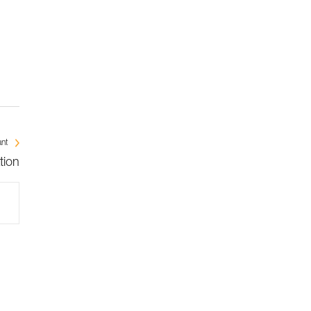
ant
tion