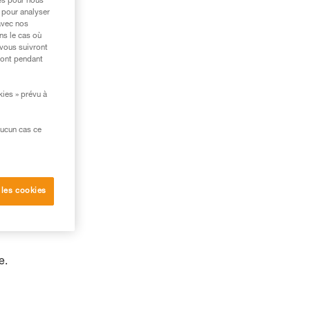
res pour nous
 pour analyser
avec nos
ns le cas où
 vous suivront
ront pendant
kies » prévu à
aucun cas ce
 les cookies
G et
e.