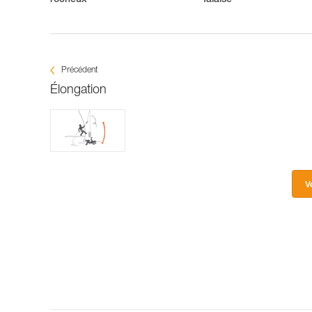
rocheux
falaise
Précédent
Élongation
V