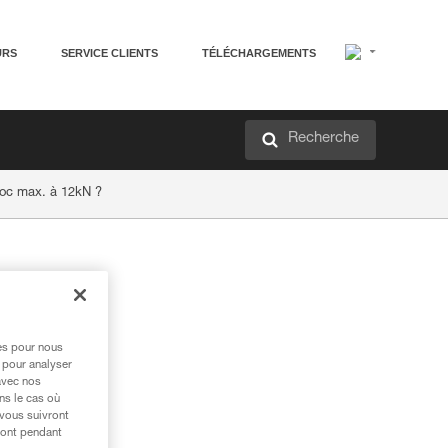
URS
SERVICE CLIENTS
TÉLÉCHARGEMENTS
Recherche
hoc max. à 12kN ?
res pour nous
 pour analyser
avec nos
ns le cas où
 vous suivront
ront pendant