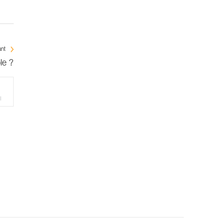
ant
le ?