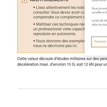
AVERTISSEMENTS
toute votre 
Lisez attentivement les notices technique
Vous pouvez 
consulter. Vous devez avoir compris les in
cet effet en
comprendre ce complément d’informations
Le fait de r
Maîtriser ces techniques nécessite une f
refus ne vou
un professionnel votre capacité à refaire la
reproduire en autonomie.
Nous donnons des exemples de techniques l
Paramètr
nous ne décrivons pas ici.
Cette valeur découle d’études militaires sur des para
décélération maxi. d’environ 15 G, soit 12 kN pour 