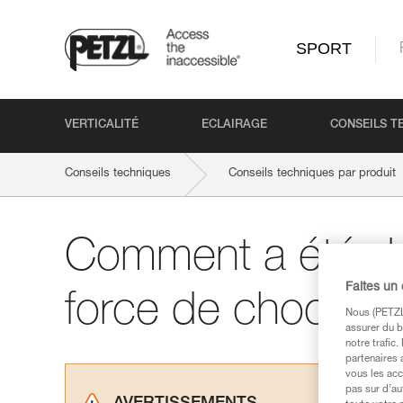
SPORT
VERTICALITÉ
ECLAIRAGE
CONSEILS T
Conseils techniques
Conseils techniques par produit
Comment a été dé
Faites un
force de choc ma
Nous (PETZL 
assurer du b
notre trafic
partenaires 
vous les acc
pas sur d’au