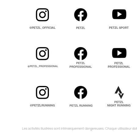
Les activités illustrées sont intrinsèquement dangereuses. Chaque utilisateur do