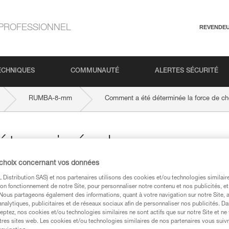
PROFESSIONNEL
REVENDE
ECHNIQUES
COMMUNAUTÉ
ALERTES SÉCURITÉ
RUMBA-8-mm
Comment a été déterminée la force de c
terminée la
 choix concernant vos données
x. à 12kN ?
Distribution SAS) et nos partenaires utilisons des cookies et/ou technologies similai
on fonctionnement de notre Site, pour personnaliser notre contenu et nos publicités, et
. Nous partageons également des informations, quant à votre navigation sur notre Site, 
analytiques, publicitaires et de réseaux sociaux afin de personnaliser nos publicités. Da
eptez, nos cookies et/ou technologies similaires ne sont actifs que sur notre Site et ne
tres sites web. Les cookies et/ou technologies similaires de nos partenaires vous suiv