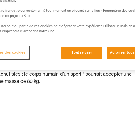
navigation.
s des produits utilisés dans ce conseil avant de le
retirer votre consentement à tout moment en cliquant sur le lien « Paramètres des coo
formations de la notice technique pour pouvoir
 bas de page du Site.
.
efuser tout ou partie de ces cookies peut dégrader votre expérience utilisateur, mais en 
ormation et un entraînement spécifique. Validez avec
s empêchera d’accéder à notre Site.
 manipulation, seul, en toute sécurité, avant de la
iées à votre activité. Il peut en exister d’autres que
es des cookies
Tout refuser
Autoriser tous
chutistes : le corps humain d’un sportif pourrait accepter une
une masse de 80 kg.