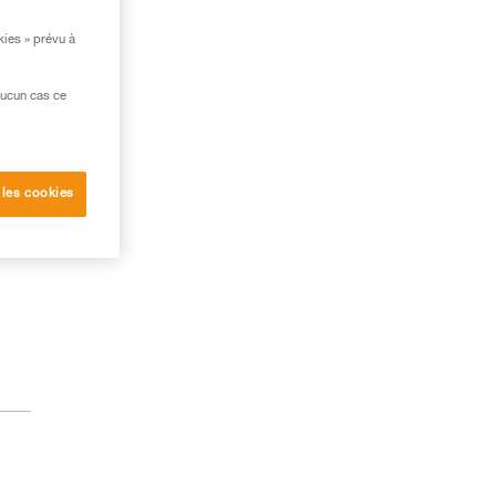
kies » prévu à
aucun cas ce
 les cookies