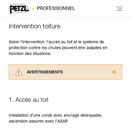
PROFESSIONNEL
Intervention toiture
Selon l’intervention, l’accès au toit et le système de
protection contre les chutes peuvent être adaptés en
fonction des situations.
AVERTISSEMENTS
Lisez attentivement les notices techniques des
produits utilisés dans ce conseil avant de le
consulter. Vous devez avoir compris les
1. Accès au toit
informations de la notice technique pour
pouvoir comprendre ce complément
d’informations.
Installation d’une corde avec ancrage débrayable,
Maîtriser ces techniques nécessite une
ascension assurée avec l’ASAP.
formation et un entraînement spécifique. Validez
avec un professionnel votre capacité à refaire