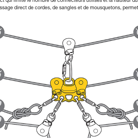
 qui limite le nombre de connecteurs utilisés et la hauteur d
assage direct de cordes, de sangles et de mousquetons, perme