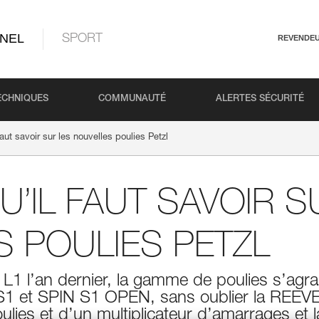
NEL
SPORT
REVENDE
ECHNIQUES
COMMUNAUTÉ
ALERTES SÉCURITÉ
faut savoir sur les nouvelles poulies Petzl
U’IL FAUT SAVOIR S
 POULIES PETZL
L1 l’an dernier, la gamme de poulies s’agr
 S1 et SPIN S1 OPEN, sans oublier la REEV
lies et d’un multiplicateur d’amarrages e