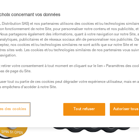
débrayable, conçue pour la mise en place 
 modèles et versions qui vont plus que jama
 choix concernant vos données
à toutes les situations !
Distribution SAS) et nos partenaires utilisons des cookies et/ou technologies similai
on fonctionnement de notre Site, pour personnaliser notre contenu et nos publicités, et
IQUES
. Nous partageons également des informations, quant à votre navigation sur notre Site, 
analytiques, publicitaires et de réseaux sociaux afin de personnaliser nos publicités. Da
eptez, nos cookies et/ou technologies similaires ne sont actifs que sur notre Site et ne
tres sites web. Les cookies et/ou technologies similaires de nos partenaires vous suiv
navigation.
retirer votre consentement à tout moment en cliquant sur le lien « Paramètres des coo
 bas de page du Site.
efuser tout ou partie de ces cookies peut dégrader votre expérience utilisateur, mais en 
s empêchera d’accéder à notre Site.
es des cookies
Tout refuser
Autoriser tous