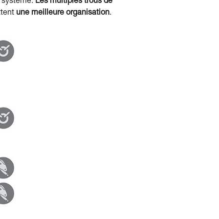
u système.
Les multiples trous de
ttent
une meilleure organisation
.