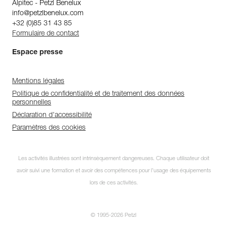
Alpitec - Petzl Benelux
info@petzlbenelux.com
+32 (0)85 31 43 85
Formulaire de contact
Espace presse
Mentions légales
Politique de confidentialité et de traitement des données
personnelles
Déclaration d'accessibilité
Paramètres des cookies
Les activités illustrées sont intrinsèquement dangereuses. Chaque utilisateur doit
avoir suivi une formation et avoir des compétences pour l’usage des équipements
lors de ces activités.
© 1995-2026 Petzl