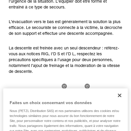
l’urgence de la situation. L’équipier doit être formé et
Maîtriser ces techniques nécessite une
entraîné à ce type de secours.
formation et un entraînement spécifique. Validez
avec un professionnel votre capacité à refaire
la manipulation, seul, en toute sécurité, avant
L’évacuation vers le bas est généralement la solution la plus
de la reproduire en autonomie.
efficace. Le secouriste se connecte à la victime, la décroche
Nous donnons des exemples de techniques
de son support et effectue une descente accompagnée.
liées à votre activité. Il peut en exister d’autres
que nous ne décrivons pas ici.
La descente est freinée avec un seul descendeur : référez-
vous aux notices RIG, I’D S et I’D L, respectez les
précautions spécifiques à l’usage pour deux personnes,
notamment l’ajout de freinage et la modération de la vitesse
de descente.
Faites un choix concernant vos données
Nous (PETZL Distribution SAS) et nos partenaires utilisons des cookies et/ou
technologies similaires pour nous assurer du bon fonctionnement de notre
Site, pour personnaliser notre contenu et nos publicités, et pour analyser notre
trafic. Nous partageons également des informations, quant à votre navigation
sur notre Site, avec nos partenaires analytiques, publicitaires et de réseaux