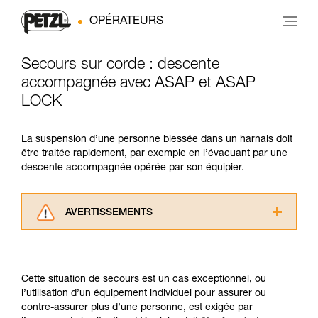
OPÉRATEURS
Secours sur corde : descente
accompagnée avec ASAP et ASAP
LOCK
La suspension d’une personne blessée dans un harnais doit
être traitée rapidement, par exemple en l’évacuant par une
descente accompagnée opérée par son équipier.
AVERTISSEMENTS
Lisez attentivement les notices techniques des
produits utilisés dans ce conseil avant de le
consulter. Vous devez avoir compris les
Cette situation de secours est un cas exceptionnel, où
informations de la notice technique pour
l’utilisation d’un équipement individuel pour assurer ou
pouvoir comprendre ce complément
contre-assurer plus d’une personne, est exigée par
d’informations.