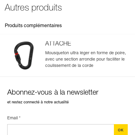
position fermée.
Autres produits
BAR est compatible avec le mousqueton ATTACHE actuel
(M038AA02) et l'ancienne version de l'ATTACHE (M38A
SLN).
Produits complémentaires
ATTACHE
Mousqueton ultra léger en forme de poire,
avec une section arrondie pour faciliter le
Gérer et inspecter facilement votre EPI
coulissement de la corde
Ajoutez un produit Petzl en scannant simplement son
datamatrix : toutes les informations relatives au produit
s'afficheront automatiquement.
Abonnez-vous à la newsletter
Importez et exportez facilement vos données EPI
existantes.
et restez connecté à notre actualité
Voir l'historique d'un produit à partir de sa date de
fabrication.
Email *
En savoir plus