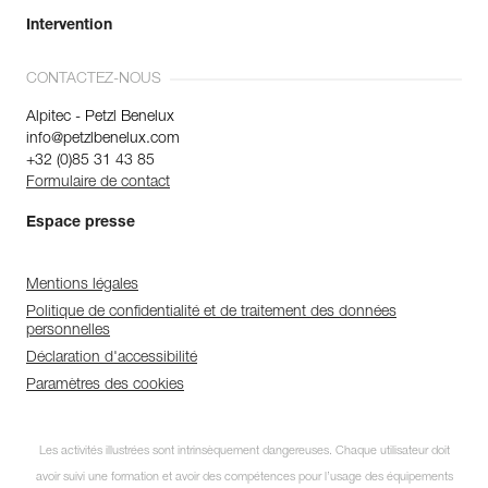
Intervention
CONTACTEZ-NOUS
Alpitec - Petzl Benelux
info@petzlbenelux.com
+32 (0)85 31 43 85
Formulaire de contact
Espace presse
Mentions légales
Politique de confidentialité et de traitement des données
personnelles
Déclaration d'accessibilité
Paramètres des cookies
Les activités illustrées sont intrinsèquement dangereuses. Chaque utilisateur doit
avoir suivi une formation et avoir des compétences pour l’usage des équipements