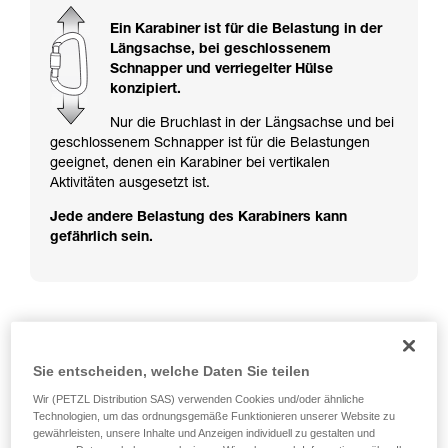
ziehen. Um diese Zusatzinformationen
verstehen zu können, müssen Sie zuerst die in
Ein Karabiner ist für die Belastung in der
der Gebrauchsanweisung enthaltenen
Längsachse, bei geschlossenem
Informationen richtig verstanden haben.
Schnapper und verriegelter Hülse
Die Beherrschung dieser Techniken setzt eine
konzipiert.
entsprechende Ausbildung und ein spezielles
Training voraus. Prüfen Sie zusammen mit
Nur die Bruchlast in der Längsachse und bei
einem Profi, ob Sie in der Lage sind, den
geschlossenem Schnapper ist für die Belastungen
Vorgang alleine sicher zu wiederholen, bevor
geeignet, denen ein Karabiner bei vertikalen
Sie ihn eigenständig durchführen.
Aktivitäten ausgesetzt ist.
Wir geben Beispiele für die mit Ihrer Aktivität
Jede andere Belastung des Karabiners kann
verbundenen Techniken. Möglicherweise gibt es
gefährlich sein.
noch andere Techniken, die hier nicht
beschrieben werden.
Beispiele für gefährliche Belastungen der
Karabiner
Sie entscheiden, welche Daten Sie teilen
Wir (PETZL Distribution SAS) verwenden Cookies und/oder ähnliche
Technologien, um das ordnungsgemäße Funktionieren unserer Website zu
gewährleisten, unsere Inhalte und Anzeigen individuell zu gestalten und