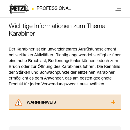
PROFESSIONAL
Wichtige Informationen zum Thema
Karabiner
Der Karabiner ist ein unverzichtbares Ausrüstungselement
bei vertikalen Aktivitäten. Richtig angewendet verfügt er über
eine hohe Bruchlast, Bedienungsfehler können jedoch zum
Bruch oder zur Öffnung des Karabiners führen. Die Kenntnis
der Stärken und Schwachpunkte der einzelnen Karabiner
ermöglicht es dem Anwender, das am besten geeignete
Produkt für jeden Verwendungszweck auszuwählen.
WARNHINWEIS
Lesen Sie die Gebrauchsanweisungen der
Produkte, um die es in diesem Tech Tipp geht,
aufmerksam durch, bevor Sie diesen zu Rate