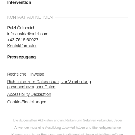
Intervention
KONTAKT AUFNEHMEN
Petzl Österreich
info.austria@petzl.com
+43 7616 60027
Kontaktformular
Pressezugang
Rechtliche Hinweise
Richtlinien zum Datenschutz, zur Verarbeitung
personenbezogener Daten
Accessibility Declaration
Cookie-Einstellungen
Die dargestellten Aktivitäten sind mit Risiken und Gefahren verbunden. Jeder
Anwender muss eine Ausbildung absolviert haben und über entsprechende