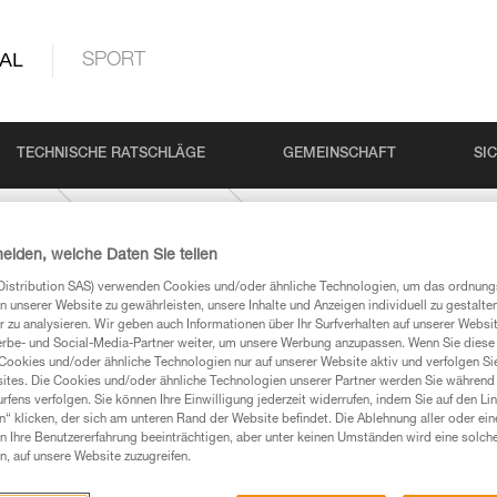
AL
SPORT
TECHNISCHE RATSCHLÄGE
GEMEINSCHAFT
SI
rodukt
ASAP-SORBER
heiden, welche Daten Sie teilen
Distribution SAS) verwenden Cookies und/oder ähnliche Technologien, um das ordnu
n unserer Website zu gewährleisten, unsere Inhalte und Anzeigen individuell zu gestalte
 zu analysieren. Wir geben auch Informationen über Ihr Surfverhalten auf unserer Websi
erbe- und Social-Media-Partner weiter, um unsere Werbung anzupassen. Wenn Sie diese 
Cookies und/oder ähnliche Technologien nur auf unserer Website aktiv und verfolgen Sie
ites. Die Cookies und/oder ähnliche Technologien unserer Partner werden Sie während 
Produkte, um die es in diesem Tech Tipp geht,
fens verfolgen. Sie können Ihre Einwilligung jederzeit widerrufen, indem Sie auf den Li
n“ klicken, der sich am unteren Rand der Website befindet. Die Ablehnung aller oder ein
te ziehen. Um diese Zusatzinformationen verstehen zu
 Ihre Benutzererfahrung beeinträchtigen, aber unter keinen Umständen wird eine solch
auchsanweisung enthaltenen Informationen richtig
n, auf unsere Website zuzugreifen.