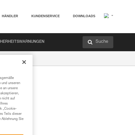
HÄNDLER
KUNDENSERVICE
DOWNLOADS
Suche
CHERHEITSWARNUNGEN
ngsgemäße
n und unseren
te an unsere
akzeptieren,
 nicht auf
Ihres
nk „Cookie-
es Teils dieser
e Ablehnung Sie