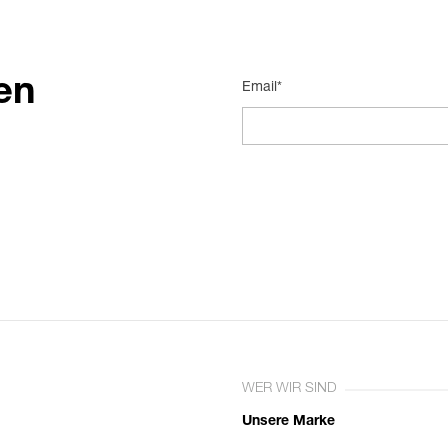
en
Email*
WER WIR SIND
Unsere Marke