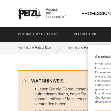
PROFESSION
VERTIKALE AKTIVITÄTEN
BELEUCHTUNG
Technische Ratschläge
Technische Ratschläge nach P
Sie entsc
Wir (PETZL 
Funktioniere
Datenverkehr
Analyse-, W
WARNHINWEIS
sind unsere 
andere Webs
Lesen Sie die Gebrauchsanweisungen der 
gesamten Sur
Einstellunge
aufmerksam durch, bevor Sie diesen zu Ra
Cookies kann
können, müssen Sie zuerst die in der Gebr
daran hinder
verstanden haben.