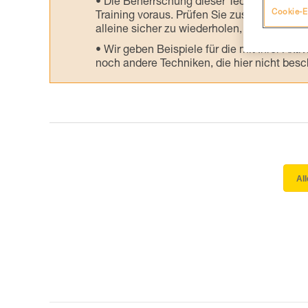
Die Beherrschung dieser Techniken setzt
Cookie-E
Training voraus. Prüfen Sie zusammen mit e
alleine sicher zu wiederholen, bevor Sie ih
Wir geben Beispiele für die mit Ihrer Akt
noch andere Techniken, die hier nicht bes
Al