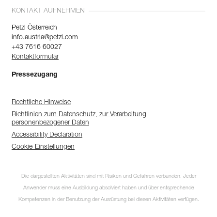
KONTAKT AUFNEHMEN
Petzl Österreich
info.austria@petzl.com
+43 7616 60027
Kontaktformular
Pressezugang
Rechtliche Hinweise
Richtlinien zum Datenschutz, zur Verarbeitung
personenbezogener Daten
Accessibility Declaration
Cookie-Einstellungen
Die dargestellten Aktivitäten sind mit Risiken und Gefahren verbunden. Jeder
Anwender muss eine Ausbildung absolviert haben und über entsprechende
Kompetenzen in der Benutzung der Ausrüstung bei diesen Aktivitäten verfügen.