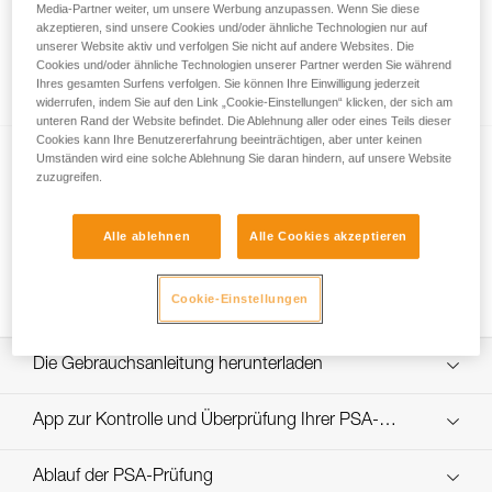
Media-Partner weiter, um unsere Werbung anzupassen. Wenn Sie diese
akzeptieren, sind unsere Cookies und/oder ähnliche Technologien nur auf
unserer Website aktiv und verfolgen Sie nicht auf andere Websites. Die
Cookies und/oder ähnliche Technologien unserer Partner werden Sie während
Verwendung einer einzigen Seilklemme?
Ihres gesamten Surfens verfolgen. Sie können Ihre Einwilligung jederzeit
widerrufen, indem Sie auf den Link „Cookie-Einstellungen“ klicken, der sich am
unteren Rand der Website befindet. Die Ablehnung aller oder eines Teils dieser
Cookies kann Ihre Benutzererfahrung beeinträchtigen, aber unter keinen
Umständen wird eine solche Ablehnung Sie daran hindern, auf unsere Website
zuzugreifen.
Alle ablehnen
Alle Cookies akzeptieren
Zugang am Doppelstrang mit dem ZIGZAG
Cookie-Einstellungen
Die Gebrauchsanleitung herunterladen
Technical Notice
App zur Kontrolle und Überprüfung Ihrer PSA-
Entdecken Sie ePPEcentre
Bestände
Ablauf der PSA-Prüfung