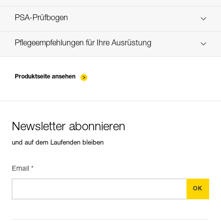
verif-EPI-bloqueur-procedure-DE
PSA-Prüfbogen
verif-EPI-bloqueur-suivi-DE
Pflegeempfehlungen für Ihre Ausrüstung
entretien-bloqueurs_DE
Produktseite ansehen
Newsletter abonnieren
und auf dem Laufenden bleiben
Email *