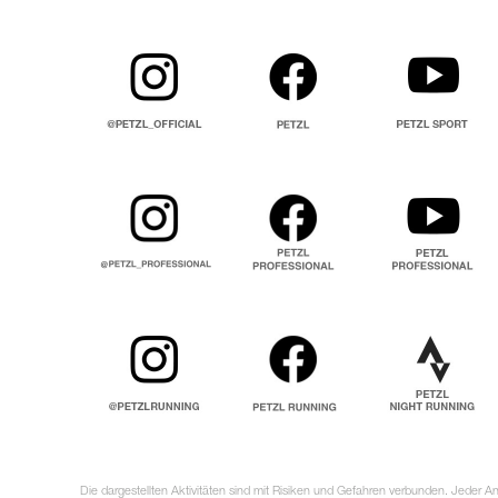
Die dargestellten Aktivitäten sind mit Risiken und Gefahren verbunden. Jeder 