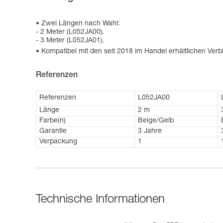
Zwei Längen nach Wahl:
- 2 Meter (L052JA00).
- 3 Meter (L052JA01).
Kompatibel mit den seit 2018 im Handel erhältlichen Verb
Referenzen
Referenzen
L052JA00
Länge
2 m
Farbe(n)
Beige/Gelb
Garantie
3 Jahre
Verpackung
1
Technische Informationen