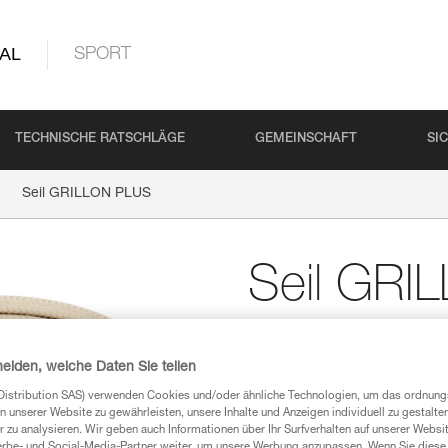
AL
SPORT
TECHNISCHE RATSCHLÄGE
GEMEINSCHAFT
SI
Seil GRILLON PLUS
Seil GRI
Ersatzseil für GRILLO
heiden, welche Daten Sie teilen
Ersatzseil für GRILLON PLUS-Ve
Distribution SAS) verwenden Cookies und/oder ähnliche Technologien, um das ordnu
n unserer Website zu gewährleisten, unsere Inhalte und Anzeigen individuell zu gestalte
Einen Händler finden
 zu analysieren. Wir geben auch Informationen über Ihr Surfverhalten auf unserer Websi
erbe- und Social-Media-Partner weiter, um unsere Werbung anzupassen. Wenn Sie diese 