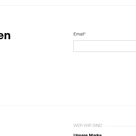
en
Email*
WER WIR SIND