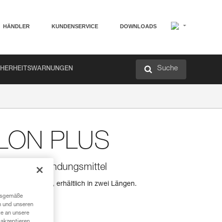
HÄNDLER
KUNDENSERVICE
DOWNLOADS
Suche
CHERHEITSWARNUNGEN
LLON PLUS
N PLUS-Verbindungsmittel
rbindungsmittel, erhältlich in zwei Längen.
ngsgemäße
n und unseren
te an unsere
akzeptieren,