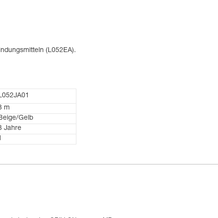
indungsmitteln (L052EA).
L052JA01
3 m
Beige/Gelb
3 Jahre
1