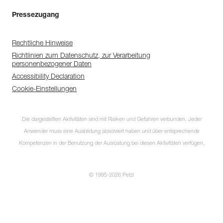
Pressezugang
Rechtliche Hinweise
Richtlinien zum Datenschutz, zur Verarbeitung
personenbezogener Daten
Accessibility Declaration
Cookie-Einstellungen
Die dargestellten Aktivitäten sind mit Risiken und Gefahren verbunden. Jeder
Anwender muss eine Ausbildung absolviert haben und über entsprechende
Kompetenzen in der Benutzung der Ausrüstung bei diesen Aktivitäten verfügen.
© 1995-2026 Petzl