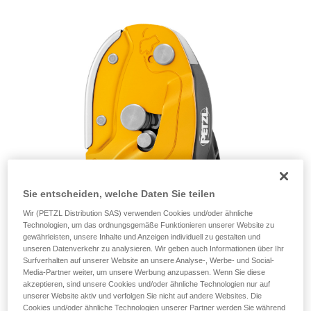
einem Profi, ob Sie in der Lage sind, den
Vorgang alleine sicher zu wiederholen, bevor
Sie ihn eigenständig durchführen.
Wir geben Beispiele für die mit Ihrer Aktivität
verbundenen Techniken. Möglicherweise gibt es
noch andere Techniken, die hier nicht
beschrieben werden.
Sie entscheiden, welche Daten Sie teilen
Wir (PETZL Distribution SAS) verwenden Cookies und/oder ähnliche
Technologien, um das ordnungsgemäße Funktionieren unserer Website zu
gewährleisten, unsere Inhalte und Anzeigen individuell zu gestalten und
unseren Datenverkehr zu analysieren. Wir geben auch Informationen über Ihr
Surfverhalten auf unserer Website an unsere Analyse-, Werbe- und Social-
Media-Partner weiter, um unsere Werbung anzupassen. Wenn Sie diese
akzeptieren, sind unsere Cookies und/oder ähnliche Technologien nur auf
unserer Website aktiv und verfolgen Sie nicht auf andere Websites. Die
Cookies und/oder ähnliche Technologien unserer Partner werden Sie während