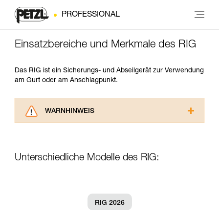
PROFESSIONAL
Einsatzbereiche und Merkmale des RIG
Das RIG ist ein Sicherungs- und Abseilgerät zur Verwendung
am Gurt oder am Anschlagpunkt.
WARNHINWEIS
Lesen Sie die Gebrauchsanweisungen der
Produkte, um die es in diesem Tech Tipp geht,
aufmerksam durch, bevor Sie diesen zu Rate
Unterschiedliche Modelle des RIG:
ziehen. Um diese Zusatzinformationen
verstehen zu können, müssen Sie zuerst die in
der Gebrauchsanweisung enthaltenen
Informationen richtig verstanden haben.
Die Beherrschung dieser Techniken setzt eine
RIG 2026
entsprechende Ausbildung und ein spezielles
Training voraus. Prüfen Sie zusammen mit