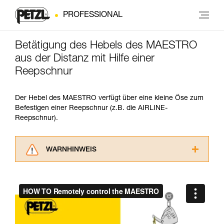
PROFESSIONAL
Betätigung des Hebels des MAESTRO
aus der Distanz mit Hilfe einer
Reepschnur
Der Hebel des MAESTRO verfügt über eine kleine Öse zum
Befestigen einer Reepschnur (z.B. die AIRLINE-
Reepschnur).
WARNHINWEIS
Lesen Sie die Gebrauchsanweisungen der
Produkte, um die es in diesem Tech Tipp geht,
aufmerksam durch, bevor Sie diesen zu Rate
ziehen. Um diese Zusatzinformationen
verstehen zu können, müssen Sie zuerst die in
der Gebrauchsanweisung enthaltenen