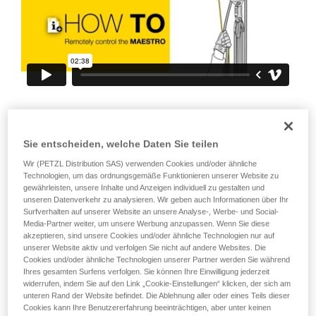
Informationen richtig verstanden haben.
Die Beherrschung dieser Techniken setzt eine
entsprechende Ausbildung und ein spezielles
Training voraus. Prüfen Sie zusammen mit
einem Profi, ob Sie in der Lage sind, den
Vorgang alleine sicher zu wiederholen, bevor
Sie ihn eigenständig durchführen.
Wir geben Beispiele für die mit Ihrer Aktivität
verbundenen Techniken. Möglicherweise gibt es
noch andere Techniken, die hier nicht
Sie entscheiden, welche Daten Sie teilen
beschrieben werden.
Wir (PETZL Distribution SAS) verwenden Cookies und/oder ähnliche
Technologien, um das ordnungsgemäße Funktionieren unserer Website zu
gewährleisten, unsere Inhalte und Anzeigen individuell zu gestalten und
unseren Datenverkehr zu analysieren. Wir geben auch Informationen über Ihr
Surfverhalten auf unserer Website an unsere Analyse-, Werbe- und Social-
Media-Partner weiter, um unsere Werbung anzupassen. Wenn Sie diese
akzeptieren, sind unsere Cookies und/oder ähnliche Technologien nur auf
unserer Website aktiv und verfolgen Sie nicht auf andere Websites. Die
Cookies und/oder ähnliche Technologien unserer Partner werden Sie während
Ihres gesamten Surfens verfolgen. Sie können Ihre Einwilligung jederzeit
widerrufen, indem Sie auf den Link „Cookie-Einstellungen“ klicken, der sich am
unteren Rand der Website befindet. Die Ablehnung aller oder eines Teils dieser
Cookies kann Ihre Benutzererfahrung beeinträchtigen, aber unter keinen