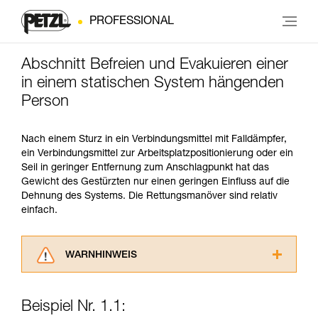
PROFESSIONAL
Abschnitt Befreien und Evakuieren einer
in einem statischen System hängenden
Person
Nach einem Sturz in ein Verbindungsmittel mit Falldämpfer,
ein Verbindungsmittel zur Arbeitsplatzpositionierung oder ein
Seil in geringer Entfernung zum Anschlagpunkt hat das
Gewicht des Gestürzten nur einen geringen Einfluss auf die
Dehnung des Systems. Die Rettungsmanöver sind relativ
einfach.
WARNHINWEIS
Lesen Sie die Gebrauchsanweisungen der
Produkte, um die es in diesem Tech Tipp geht,
Beispiel Nr. 1.1:
aufmerksam durch, bevor Sie diesen zu Rate