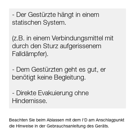
ziehen. Um diese Zusatzinformationen
verstehen zu können, müssen Sie zuerst die in
- Der Gestürzte hängt in einem
der Gebrauchsanweisung enthaltenen
Informationen richtig verstanden haben.
statischen System.
Die Beherrschung dieser Techniken setzt eine
entsprechende Ausbildung und ein spezielles
(z.B. in einem Verbindungsmittel mit
Training voraus. Prüfen Sie zusammen mit
einem Profi, ob Sie in der Lage sind, den
durch den Sturz aufgerissenem
Vorgang alleine sicher zu wiederholen, bevor
Falldämpfer).
Sie ihn eigenständig durchführen.
Wir geben Beispiele für die mit Ihrer Aktivität
verbundenen Techniken. Möglicherweise gibt es
- Dem Gestürzten geht es gut, er
noch andere Techniken, die hier nicht
benötigt keine Begleitung.
beschrieben werden.
- Direkte Evakuierung ohne
Hindernisse.
Beachten Sie beim Ablassen mit dem I'D am Anschlagpunkt
die Hinweise in der Gebrauchsanleitung des Geräts.