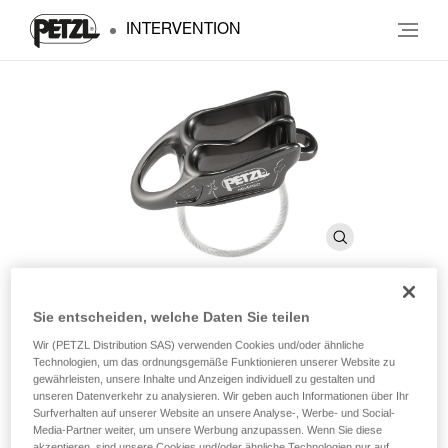
INTERVENTION
Sie entscheiden, welche Daten Sie teilen
®
REVERSO
Wir (PETZL Distribution SAS) verwenden Cookies und/oder ähnliche
Technologien, um das ordnungsgemäße Funktionieren unserer Website zu
gewährleisten, unsere Inhalte und Anzeigen individuell zu gestalten und
Ultraleichtes vielseitiges Sicherungs- und Abseilgerät
unseren Datenverkehr zu analysieren. Wir geben auch Informationen über Ihr
Surfverhalten auf unserer Website an unsere Analyse-, Werbe- und Social-
Media-Partner weiter, um unsere Werbung anzupassen. Wenn Sie diese
Das ultraleichte, vielseitig einsetzbare REVERSO ist zum
akzeptieren, sind unsere Cookies und/oder ähnliche Technologien nur auf