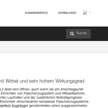
KUNDENSERVICE
DOWNLOADS
Suche
mit Wirbel und sehr hohem Wirkungsgrad
L2 lässt sich öffnen, auch wenn sie am Anschlagpunkt
das Einrichten von Flaschenzugsystem und Hilfsseilbahnen.
erten Laufrollen und der zusätzlichen Befestigungsöse
s Einrichten verschiedener komplexer Flaschenzugsysteme.
apseltem Kugellager gewährleisten einen ausgezeichneten