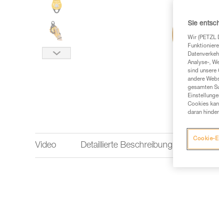
Sie entsc
Wir (PETZL 
Funktioniere
Datenverkehr
Analyse-, W
sind unsere 
andere Webs
gesamten Sur
Einstellunge
Cookies kann
daran hinder
Cookie-E
Video
Detaillierte Beschreibung
Techn