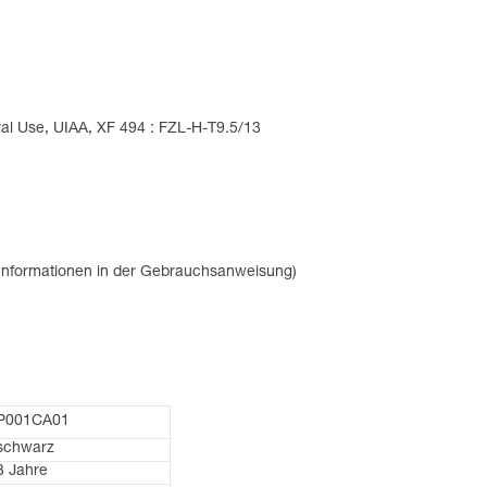
ral Use, UIAA, XF 494 : FZL-H-T9.5/13
 Informationen in der Gebrauchsanweisung)
P001CA01
schwarz
3 Jahre