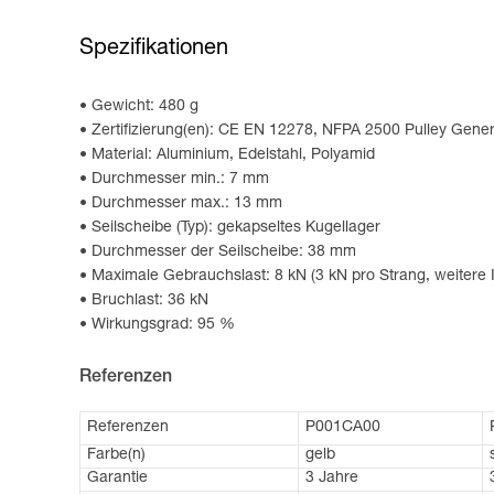
Spezifikationen
Gewicht: 480 g
Zertifizierung(en): CE EN 12278, NFPA 2500 Pulley Gene
Material: Aluminium, Edelstahl, Polyamid
Durchmesser min.: 7 mm
Durchmesser max.: 13 mm
Seilscheibe (Typ): gekapseltes Kugellager
Durchmesser der Seilscheibe: 38 mm
Maximale Gebrauchslast: 8 kN (3 kN pro Strang, weitere
Bruchlast: 36 kN
Wirkungsgrad: 95 %
Referenzen
Referenzen
P001CA00
Farbe(n)
gelb
Garantie
3 Jahre