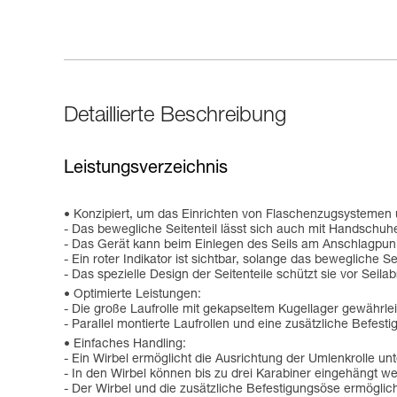
Detaillierte Beschreibung
Leistungsverzeichnis
Konzipiert, um das Einrichten von Flaschenzugsystemen un
- Das bewegliche Seitenteil lässt sich auch mit Handschuhen
- Das Gerät kann beim Einlegen des Seils am Anschlagpunk
- Ein roter Indikator ist sichtbar, solange das bewegliche Seit
- Das spezielle Design der Seitenteile schützt sie vor Seilab
Optimierte Leistungen:
- Die große Laufrolle mit gekapseltem Kugellager gewährl
- Parallel montierte Laufrollen und eine zusätzliche Befe
Einfaches Handling:
- Ein Wirbel ermöglicht die Ausrichtung der Umlenkrolle unt
- In den Wirbel können bis zu drei Karabiner eingehängt w
- Der Wirbel und die zusätzliche Befestigungsöse ermögli