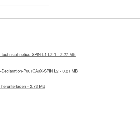
1
 technical-notice-SPIN-L1-L2-1 - 2.27 MB
E-Declaration-P001CA0X-SPIN L2 - 0.21 MB
herunterladen - 2.73 MB