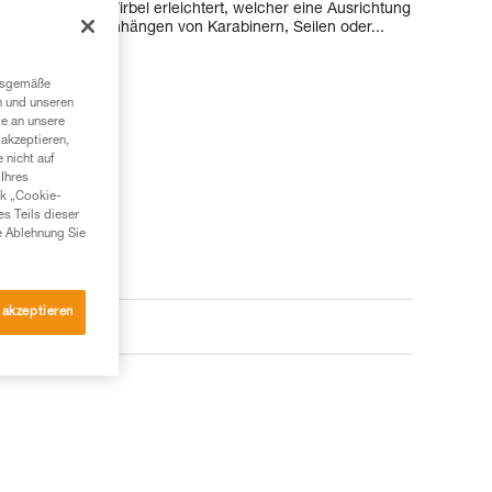
d durch einen Wirbel erleichtert, welcher eine Ausrichtung
e ein direktes Einhängen von Karabinern, Seilen oder...
ngsgemäße
n und unseren
te an unsere
akzeptieren,
 nicht auf
Ihres
nk „Cookie-
es Teils dieser
e Ablehnung Sie
 akzeptieren
e