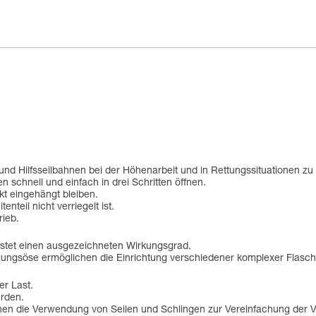
d Hilfsseilbahnen bei der Höhenarbeit und in Rettungssituationen zu 
 schnell und einfach in drei Schritten öffnen.
t eingehängt bleiben.
enteil nicht verriegelt ist.
rieb.
eistet einen ausgezeichneten Wirkungsgrad.
stigungsöse ermöglichen die Einrichtung verschiedener komplexer Flas
er Last.
erden.
chen die Verwendung von Seilen und Schlingen zur Vereinfachung der 