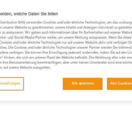
Wirkungsgrad. Das Handling wir
der Umlenkrolle unter Last sowi
Weiterlesen
heiden, welche Daten Sie teilen
Distribution SAS) verwenden Cookies und/oder ähnliche Technologien, um das ordnu
n unserer Website zu gewährleisten, unsere Inhalte und Anzeigen individuell zu gestalte
Einen Händler finden
 zu analysieren. Wir geben auch Informationen über Ihr Surfverhalten auf unserer Websi
erbe- und Social-Media-Partner weiter, um unsere Werbung anzupassen. Wenn Sie diese 
Cookies und/oder ähnliche Technologien nur auf unserer Website aktiv und verfolgen Sie
ites. Die Cookies und/oder ähnliche Technologien unserer Partner werden Sie während 
fens verfolgen. Sie können Ihre Einwilligung jederzeit widerrufen, indem Sie auf den Li
n“ klicken, der sich am unteren Rand der Website befindet. Die Ablehnung aller oder ein
 Ihre Benutzererfahrung beeinträchtigen, aber unter keinen Umständen wird eine solch
n, auf unsere Website zuzugreifen.
instellungen
Alle ablehnen
Alle Cookies
Wartung
ische Informationen
Weitere Produkt