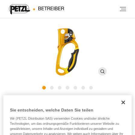
BETREIBER
ASCENSION
Sie entscheiden, welche Daten Sie teilen
Handsteigklemme für den Aufstieg am Seil
Wir (PETZL Distribution SAS) verwenden Cookies und/oder ähnliche
Technologien, um das ordnungsgemäße Funktionieren unserer Website zu
gewährleisten, unsere Inhalte und Anzeigen individuell zu gestalten und
Die für den Aufstieg am Seil konzipierte ASCENSION-
unseren Datenverkehr zu analysieren. Wir geben auch Informationen über Ihr