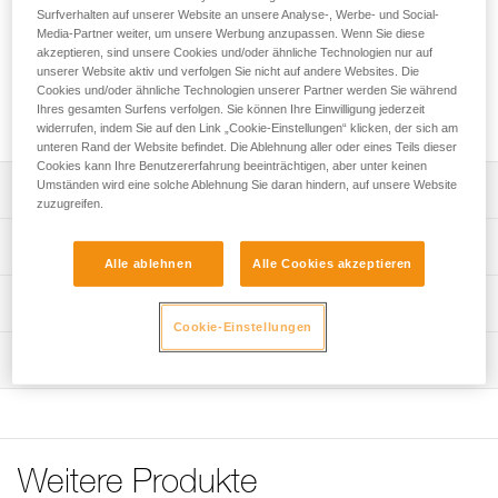
Handsteigklemme verfügt über einen ergonomisch
Surfverhalten auf unserer Website an unsere Analyse-, Werbe- und Social-
geformten Griff, um den Komfort zu erhöhen und die
Media-Partner weiter, um unsere Werbung anzupassen. Wenn Sie diese
Effizienz beim Ziehen mit einer oder mit beiden Händen zu
akzeptieren, sind unsere Cookies und/oder ähnliche Technologien nur auf
verbessern. Die ASCENSION-Handsteigklemme verfügt über
unserer Website aktiv und verfolgen Sie nicht auf andere Websites. Die
Cookies und/oder ähnliche Technologien unserer Partner werden Sie während
eine große Öse im unteren Bereich zum Einhängen von zwei
Ihres gesamten Surfens verfolgen. Sie können Ihre Einwilligung jederzeit
Karabinern für Verbindungsmittel und Trittschlinge.
widerrufen, indem Sie auf den Link „Cookie-Einstellungen“ klicken, der sich am
unteren Rand der Website befindet. Die Ablehnung aller oder eines Teils dieser
Cookies kann Ihre Benutzererfahrung beeinträchtigen, aber unter keinen
Umständen wird eine solche Ablehnung Sie daran hindern, auf unsere Website
Leistungsverzeichnis
zuzugreifen.
Einfach und effizient:
Technische Spezifikationen
- ergonomisch geformter Griff für eine komfortable und
Alle ablehnen
Alle Cookies akzeptieren
effiziente Handhabung
Material: Aluminium, rostfreier Stahl, Kunststoff,
Technische Informationen
- Dank der großen Öffnung ist der Griff auch mit dicken
Kautschuk, Nylon
Handschuhen gut zu fassen.
Cookie-Einstellungen
Gebrauchsanleitung
Gewicht: 165 g
- Ergonomisch geformtes Oberteil für maximale Effizienz
Wartung
Das PDF herunterladen technical-notice-ASCENSION-4
beim Ziehen mit beiden Händen.
Seil-Kompatibilität: 8 bis 13 mm
- Komplett in den Körper der Seilklemme integrierter
Konformitätserklärung
Ablauf der PSA-Prüfung
Zertifizierung(en): CE EN 567, CE EN 12841 type B, EAC,
Entriegelungshebel, um ein Hängenbleiben zu verhindern.
Das PDF herunterladen UE-Declaration-B17AXX-
Das PDF herunterladen verif-EPI-bloqueur-procedure-DE
NFPA 2500 Technical Use, XF 494 : FZL-SS-Q10/13
- Gezahnter Klemmnocken mit Reinigungsschlitz für eine
ASCENSION
optimale Funktion bei allen Bedingungen (vereistes,
PSA-Prüfbogen
Zugrundeliegende Spezifikationen
Pflegeempfehlungen für Ihre Ausrüstung
Weitere Produkte
verschlammtes Seil usw.).
Das PDF herunterladen verif-EPI-bloqueur-suivi-DE
Das PDF herunterladen Maintenance tips