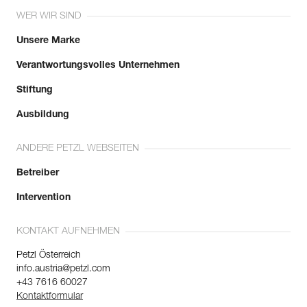
Sehen Sie sich die Geschichte eines Produkts ab dem
Länge : 70 m
WER WIR SIND
Herstellungsdatum an.
Garantie : 3 Jahre
Verpackung : 1
Unsere Marke
Referenz : R040AA03
Mehr erfahren
Verantwortungsvolles Unternehmen
Farbe(n) : ORANGE
Länge : 200 m
Stiftung
Garantie : 3 Jahre
Verpackung : 1
Ausbildung
ANDERE PETZL WEBSEITEN
Betreiber
Intervention
KONTAKT AUFNEHMEN
Petzl Österreich
info.austria@petzl.com
+43 7616 60027
Kontaktformular