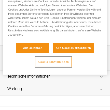
Das PUSH + ist ein ultra-strapazierfähiges halbstatisches Seil
akzeptieren, sind unsere Cookies und/oder ähnliche Technologien nur auf
unserer Website aktiv und verfolgen Sie nicht auf andere Websites. Die
mit einem Durchmesser von 9 mm, das speziell fürs
Cookies und/oder ähnliche Technologien unserer Partner werden Sie während
Canyoning bestimmt ist. Es bietet eine gute Griffigkeit sowie
Ihres gesamten Surfens verfolgen. Sie können Ihre Einwilligung jederzeit
ein optimales Verhältnis zwischen Gewicht und Bruchlast,
widerrufen, indem Sie auf den Link „Cookie-Einstellungen“ klicken, der sich am
dafür sorgt die Hybrid-Konstruktion des Mantels aus
unteren Rand der Website befindet. Die Ablehnung aller oder eines Teils dieser
hochdichtem Polyethylen (HDPE). Es ist in vier Längen
Cookies kann Ihre Benutzererfahrung beeinträchtigen, aber unter keinen
Umständen wird eine solche Ablehnung Sie daran hindern, auf unsere Website
erhältlich: als 40-, 60- und 70-Meter-Puppe sowie lose in 200
zuzugreifen.
Meter.
Alle ablehnen
Alle Cookies akzeptieren
Leistungsverzeichnis
Cookie-Einstellungen
Gut in der Hand liegendes halbstatisches Seil fürs
Technische Spezifikationen
Canyoning:
- EverFlex-Behandlung: Veredelung und
Durchmesser: 9 mm
Technische Informationen
Flechttechnologie, die das Seil einheitlicher machen. Das
Zertifizierung(en): CE EN 1891 type B, UIAA
Seil liegt gut in der Hand und gewährleistet eine dauerhaft
Gebrauchsanleitung
gute Griffigkeit.
Bruchlast: 23 kN
Wartung
Das PDF herunterladen technical-notice-CORDES-SEMI-
- Gutes Steuern der Abseilfahrt dank der Konstruktion, die
STATIQUES
Bruchlast mit einem Achterknoten: 14 kN
eine gute Griffigkeit gewährleistet.
Ablauf der PSA-Prüfung
- Der Durchmesser und die Geschmeidigkeit machen das
Konformitätserklärung
Fangstoß (mit Sturzfaktor 0,3): 4,5 kN
Das PDF herunterladen verif-EPI-cordes-procedure-DE
Seil sehr kompakt und erleichtern das Verstauen.
Das PDF herunterladen UE-Declaration-R040AAXX-
Stürze mit Sturzfaktor 1: 10