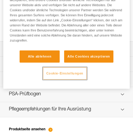
unserer Website aktiv und verfolgen Sie nicht auf andere Websites. Die
Cookies und/oder ähnliche Technologien unserer Partner werden Sie während
Ihres gesamten Surfens verfolgen. Sie können Ihre Einwilligung jederzeit
So stellen Sie sicher, dass Schrauben fest
widerrufen, indem Sie auf den Link „Cookie-Einstellungen“ klicken, der sich am
unteren Rand der Website befindet. Die Ablehnung aller oder eines Teils dieser
angezogen sind
Cookies kann Ihre Benutzererfahrung beeinträchtigen, aber unter keinen
Umständen wird eine solche Ablehnung Sie daran hindern, auf unsere Website
zuzugreifen.
Die Gebrauchsanleitung herunterladen
Alle ablehnen
Alle Cookies akzeptieren
Technical Notice
App zur Kontrolle und Überprüfung Ihrer PSA-
Cookie-Einstellungen
Entdecken Sie ePPEcentre
Bestände
Ablauf der PSA-Prüfung
verif EPI-CONNECTEURS-procedure-DE
PSA-Prüfbogen
verif EPI-suivi-connecteur-DE
Pflegeempfehlungen für Ihre Ausrüstung
entretien-mousquetons_DE
Produktseite ansehen