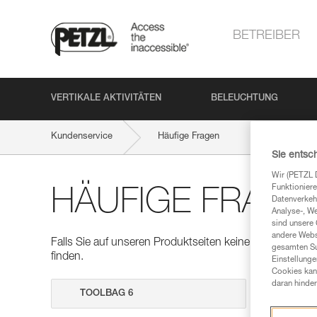
BETREIBER
VERTIKALE AKTIVITÄTEN
BELEUCHTUNG
Kundenservice
Häufige Fragen
Sie entsc
Wir (PETZL 
Funktioniere
HÄUFIGE FRAGE
Datenverkehr
Analyse-, W
sind unsere 
andere Webs
Falls Sie auf unseren Produktseiten keine Antworten auf
gesamten Sur
finden.
Einstellunge
Cookies kann
daran hinder
Suche dur