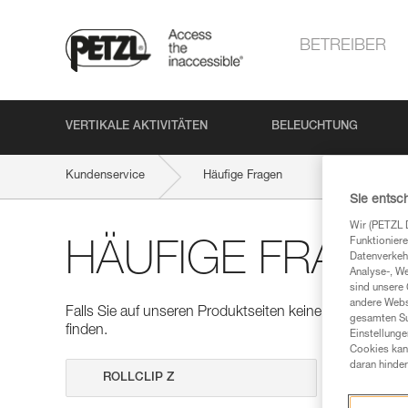
BETREIBER
VERTIKALE AKTIVITÄTEN
BELEUCHTUNG
Kundenservice
Häufige Fragen
Sie entsc
Wir (PETZL 
Funktioniere
HÄUFIGE FRAGE
Datenverkehr
Analyse-, W
sind unsere 
andere Webs
Falls Sie auf unseren Produktseiten keine Antworten auf
gesamten Sur
finden.
Einstellunge
Cookies kann
daran hinder
Suche dur