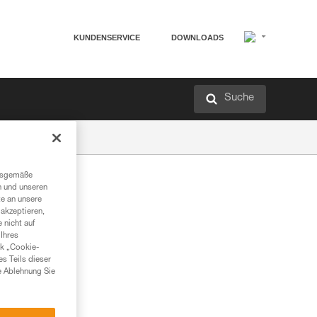
KUNDENSERVICE
DOWNLOADS
Suche
ngsgemäße
n und unseren
te an unsere
akzeptieren,
 nicht auf
Ihres
nk „Cookie-
es Teils dieser
e Ablehnung Sie