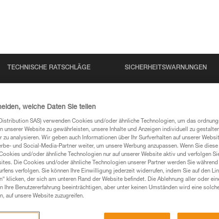
TECHNISCHE RATSCHLÄGE
SICHERHEITSWARNUNGEN
heiden, welche Daten Sie teilen
Distribution SAS) verwenden Cookies und/oder ähnliche Technologien, um das ordnu
n unserer Website zu gewährleisten, unsere Inhalte und Anzeigen individuell zu gestalte
N
 zu analysieren. Wir geben auch Informationen über Ihr Surfverhalten auf unserer Websi
erbe- und Social-Media-Partner weiter, um unsere Werbung anzupassen. Wenn Sie diese 
Cookies und/oder ähnliche Technologien nur auf unserer Website aktiv und verfolgen Sie
ites. Die Cookies und/oder ähnliche Technologien unserer Partner werden Sie während 
 Ihre Fragen gefunden haben, sollten Sie sie hier
fens verfolgen. Sie können Ihre Einwilligung jederzeit widerrufen, indem Sie auf den Li
n“ klicken, der sich am unteren Rand der Website befindet. Die Ablehnung aller oder ein
 Ihre Benutzererfahrung beeinträchtigen, aber unter keinen Umständen wird eine solch
n, auf unsere Website zuzugreifen.
chführen