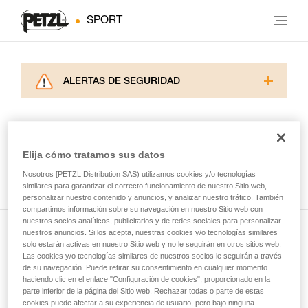
SPORT
ALERTAS DE SEGURIDAD
Lea atentamente las fichas técnicas de los
productos utilizados en este consejo antes de
consultarlo. Usted debe comprender la
información de la ficha técnica para poder
Elija cómo tratamos sus datos
comprender este complemento informativo.
Ver todas las técnicas
Nosotros [PETZL Distribution SAS) utilizamos cookies y/o tecnologías
Dominar estas técnicas requiere una formación
similares para garantizar el correcto funcionamiento de nuestro Sitio web,
y un entrenamiento específico. Confirme a
personalizar nuestro contenido y anuncios, y analizar nuestro tráfico. También
través de un profesional su capacidad para
compartimos información sobre su navegación en nuestro Sitio web con
ejecutar estas técnicas, solo y con total
nuestros socios analíticos, publicitarios y de redes sociales para personalizar
seguridad, antes de ejecutarlas de forma
nuestros anuncios. Si los acepta, nuestras cookies y/o tecnologías similares
Suscríbase al boletín
autónoma.
solo estarán activas en nuestro Sitio web y no le seguirán en otros sitios web.
Las cookies y/o tecnologías similares de nuestros socios le seguirán a través
Damos ejemplos de técnicas relacionadas con
de su navegación. Puede retirar su consentimiento en cualquier momento
y mantente conectado con nuestras noticias
su actividad. Pueden existir otras que no
haciendo clic en el enlace "Configuración de cookies", proporcionado en la
describimos aquí.
parte inferior de la página del Sitio web. Rechazar todas o parte de estas
cookies puede afectar a su experiencia de usuario, pero bajo ninguna
Email *