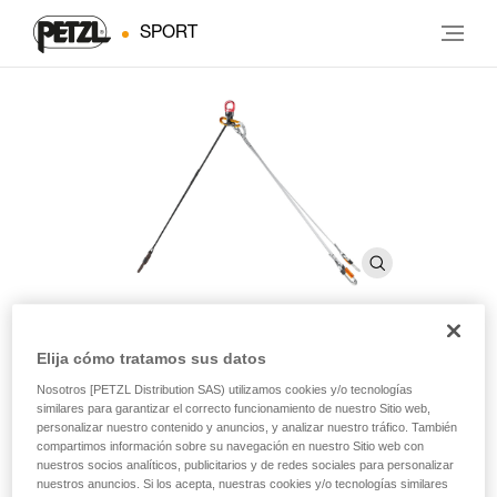
SPORT
Elija cómo tratamos sus datos
STEF para camilla NEST
Nosotros [PETZL Distribution SAS) utilizamos cookies y/o tecnologías
anterior a 2020
similares para garantizar el correcto funcionamiento de nuestro Sitio web,
personalizar nuestro contenido y anuncios, y analizar nuestro tráfico. También
compartimos información sobre su navegación en nuestro Sitio web con
nuestros socios analíticos, publicitarios y de redes sociales para personalizar
Dispositivo de inclinación para la camilla NEST anterior a
nuestros anuncios. Si los acepta, nuestras cookies y/o tecnologías similares
2020