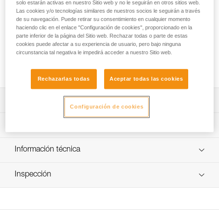
solo estarán activas en nuestro Sitio web y no le seguirán en otros sitios web.
Las cookies y/o tecnologías similares de nuestros socios le seguirán a través
El dispositivo de inclinación STEF une los tres puntos de
de su navegación. Puede retirar su consentimiento en cualquier momento
haciendo clic en el enlace "Configuración de cookies", proporcionado en la
conexión de la camilla NEST y permite inclinarla con
parte inferior de la página del Sitio web. Rechazar todas o parte de estas
facilidad en función del terreno. Está equipado con tres
cookies puede afectar a su experiencia de usuario, pero bajo ninguna
conectores Am'D TRIACT-LOCK para un bloqueo automático
circunstancia tal negativa le impedirá acceder a nuestro Sitio web.
de los puntos de conexión y un eslabón giratorio para
orientar con precisión la camilla.
Rechazarlas todas
Aceptar todas las cookies
Descripción
Configuración de cookies
Permite inclinar la camilla con facilidad en función del
Características técnicas
terreno: posición horizontal, vertical o inclinada.
Tres conectores Am'D TRIACT-LOCK equipados con la
Materiales: poliéster y aluminio
Información técnica
barra de sujeción CAPTIV para un bloqueo automático de
Peso: 620 g
los puntos de conexión.
Ficha técnica
Carga máxima autorizada: 140 kg
Inspección
Descargar el pdf technical-notice-NEST-STEF-2
Eslabón giratorio para orientar la camilla con precisión.
Características por referencia
FAQ
Conector Sm'D para bloquear la camilla en posición
Procedimiento de revisión del EPI
FAQ
horizontal.
Descargar el pdf verif-EPI-NEST_STEF-procedure_ES
Referencia : S059BA00
Identificación del sentido de utilización facilitado, gracias
Colores : negro