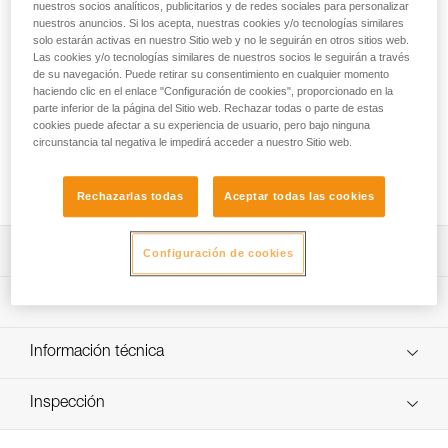
La SAKAB es una bolsa para magnesio para colocar en el
nuestros socios analíticos, publicitarios y de redes sociales para personalizar
nuestros anuncios. Si los acepta, nuestras cookies y/o tecnologías similares
suelo para la práctica del bloque. Su construcción
solo estarán activas en nuestro Sitio web y no le seguirán en otros sitios web.
semirrígida le proporciona una excelente estabilidad y su
Las cookies y/o tecnologías similares de nuestros socios le seguirán a través
gran abertura permite acceder al magnesio con los dos
de su navegación. Puede retirar su consentimiento en cualquier momento
manos. El cierre magnético, y después por enrollado,
haciendo clic en el enlace "Configuración de cookies", proporcionado en la
permite guardar el magnesio en el interior de la bolsa. Está
parte inferior de la página del Sitio web. Rechazar todas o parte de estas
provista de dos asas para facilitar el transporte y
cookies puede afectar a su experiencia de usuario, pero bajo ninguna
circunstancia tal negativa le impedirá acceder a nuestro Sitio web.
engancharla a la altura de las manos. Es práctica y dispone
de un portacepillos y dos bolsillos con cremallera para
guardar objetos personales.
Rechazarlas todas
Aceptar todas las cookies
Descripción
Configuración de cookies
Bolsa para magnesio para colocar en el suelo, diseñada
Características técnicas
para practicar bloque:
- Gran abertura y volumen para acceder fácilmente al
Peso: 205 g
Información técnica
magnesio con las dos manos.
Materiales: nilón y poliéster
- Laterales y fondo de la bolsa semirrígidos para
FAQ
proporcionar una excelente estabilidad.
Inspección
Características por referencia
FAQ
Fácil de utilizar:
Referencia : S037AA00
- Forro cosido en el fondo de la bolsa para evitar el volteo
Ver todo el contenido técnico