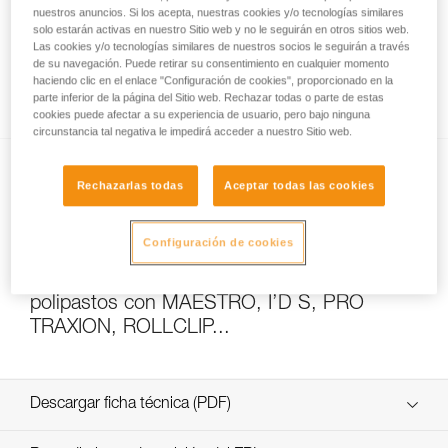
nuestros anuncios. Si los acepta, nuestras cookies y/o tecnologías similares
solo estarán activas en nuestro Sitio web y no le seguirán en otros sitios web.
Las cookies y/o tecnologías similares de nuestros socios le seguirán a través
Autoaseguramiento: escalada en solitario
de su navegación. Puede retirar su consentimiento en cualquier momento
haciendo clic en el enlace "Configuración de cookies", proporcionado en la
con una o dos cuerda(s) fija(s)
parte inferior de la página del Sitio web. Rechazar todas o parte de estas
cookies puede afectar a su experiencia de usuario, pero bajo ninguna
circunstancia tal negativa le impedirá acceder a nuestro Sitio web.
Rechazarlas todas
Aceptar todas las cookies
Configuración de cookies
Ensayos de eficacia y rendimiento de
polipastos con MAESTRO, I’D S, PRO
TRAXION, ROLLCLIP...
Descargar ficha técnica (PDF)