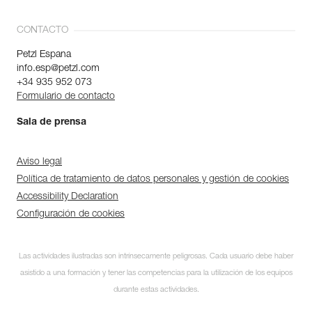
CONTACTO
Petzl Espana
info.esp@petzl.com
+34 935 952 073
Formulario de contacto
Sala de prensa
Aviso legal
Política de tratamiento de datos personales y gestión de cookies
Accessibility Declaration
Configuración de cookies
Las actividades ilustradas son intrínsecamente peligrosas. Cada usuario debe haber
asistido a una formación y tener las competencias para la utilización de los equipos
durante estas actividades.