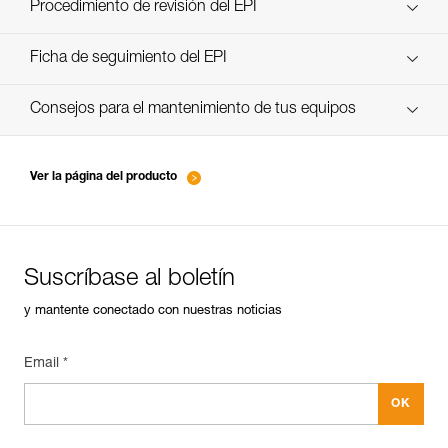
Technical Notice
Procedimiento de revisión del EPI
verif-EPI-poulies_bloqueurs-procedure_ES
Ficha de seguimiento del EPI
verif-EPI-poulies_bloqueurs-suivi_ES
Consejos para el mantenimiento de tus equipos
entretien-poulies-ES
Ver la página del producto
Suscríbase al boletín
y mantente conectado con nuestras noticias
Email *