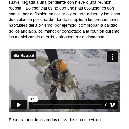
y un entrenamiento específico. Confirme a
suave, llegada a una pendiente con nieve o una reunión
través de un profesional su capacidad para
rocosa... Lo esencial es no confundir las evoluciones con
ejecutar estas técnicas, solo y con total
esquís, por definición en solitario y no encordado, y las fases
seguridad, antes de ejecutarlas de forma
de evolución por cuerda, donde se aplican las precauciones
autónoma.
habituales del alpinismo, por ejemplo, comprobar la calidad
Damos ejemplos de técnicas relacionadas con
de los anclajes, permanecer conectado a la reunión durante
su actividad. Pueden existir otras que no
las maniobras de cuerda, autoasegurar el descenso...
describimos aquí.
Recordatorio de los nudos utilizados en este vídeo: