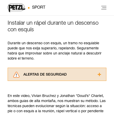
SPORT
Instalar un rápel durante un descenso
con esquís
Durante un descenso con esquís, un tramo no esquiable
puede que nos exija superarlo, rapelando. Seguramente
habrá que improvisar sobre un anclaje natural a descubrir
sobre el terreno.
ALERTAS DE SEGURIDAD
Lea atentamente las fichas técnicas de los
productos utilizados en este consejo antes de
consultarlo. Usted debe comprender la
En este vídeo, Vivian Bruchez y Jonathan "Doud’s" Charlet,
información de la ficha técnica para poder
ambos guías de alta montaña, nos muestran su método. Las
comprender este complemento informativo.
técnicas pueden evolucionar según la situación: acceso a
Dominar estas técnicas requiere una formación
pie o con esquís a la reunión, rápel vertical o por pendiente