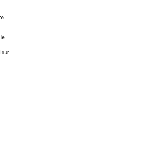
te
 le
 leur