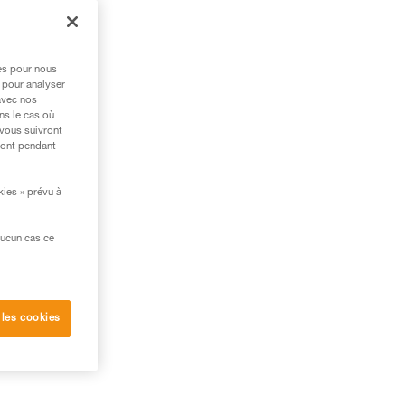
res pour nous
 pour analyser
avec nos
ns le cas où
 vous suivront
ront pendant
kies » prévu à
aucun cas ce
nt
u en
 les cookies
ions