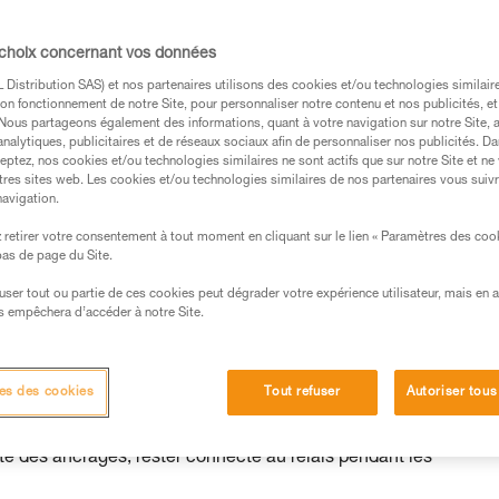
 choix concernant vos données
Distribution SAS) et nos partenaires utilisons des cookies et/ou technologies similai
on fonctionnement de notre Site, pour personnaliser notre contenu et nos publicités, et
s des produits utilisés dans ce conseil avant de le
. Nous partageons également des informations, quant à votre navigation sur notre Site, 
formations de la notice technique pour pouvoir
analytiques, publicitaires et de réseaux sociaux afin de personnaliser nos publicités. Da
.
eptez, nos cookies et/ou technologies similaires ne sont actifs que sur notre Site et ne
tres sites web. Les cookies et/ou technologies similaires de nos partenaires vous suiv
ormation et un entraînement spécifique. Validez avec
navigation.
 manipulation, seul, en toute sécurité, avant de la
retirer votre consentement à tout moment en cliquant sur le lien « Paramètres des coo
 bas de page du Site.
iées à votre activité. Il peut en exister d’autres que
efuser tout ou partie de ces cookies peut dégrader votre expérience utilisateur, mais en 
s empêchera d’accéder à notre Site.
’s" Charlet, tous deux guides de haute montagne, nous montre
 situation : accès à pied ou en ski au relais, rappel vertical o
es des cookies
Tout refuser
Autoriser tous
elais rocheux... L’essentiel est de ne pas confondre les évolut
ases d’évolution sur corde, où les précautions habituelles de
lité des ancrages, rester connecté au relais pendant les