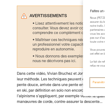
Faites un
AVERTISSEMENTS
Nous (PETZL 
assurer du b
Lisez attentivement les notices technique
notre trafic
consulter. Vous devez avoir compris les in
partenaires 
comprendre ce complément d’informations
vous les acc
pas sur d’au
Maîtriser ces techniques nécessite une f
toute votre 
un professionnel votre capacité à refaire la
reproduire en autonomie.
Vous pouvez 
cet effet en
Nous donnons des exemples de techniques l
nous ne décrivons pas ici.
Le fait de r
refus ne vou
Dans cette vidéo, Vivian Bruchez et Jonathan "Doud
leur méthode. Les techniques peuvent évoluer selon la
Paramètr
pente douce, arrivée dans une pente en neige ou un r
en ski, par définition en solo non encordé, et les ph
l’alpinisme s’appliquent, par exemple vérifier la qua
manœuvres de corde, contre-assurer la descente...