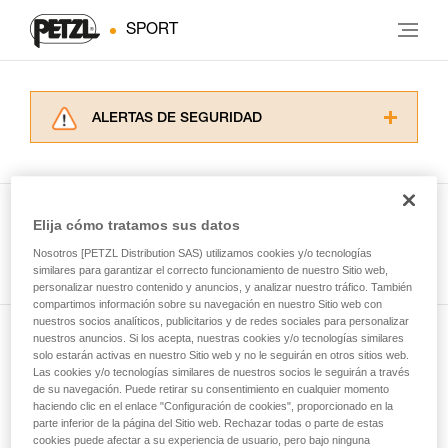
SPORT
ALERTAS DE SEGURIDAD
Lea atentamente las fichas técnicas de los
productos utilizados en este consejo antes de
consultarlo. Usted debe comprender la
información de la ficha técnica para poder
Elija cómo tratamos sus datos
comprender este complemento informativo.
Ver todas las técnicas
Nosotros [PETZL Distribution SAS) utilizamos cookies y/o tecnologías
Dominar estas técnicas requiere una formación
similares para garantizar el correcto funcionamiento de nuestro Sitio web,
y un entrenamiento específico. Confirme a
personalizar nuestro contenido y anuncios, y analizar nuestro tráfico. También
través de un profesional su capacidad para
compartimos información sobre su navegación en nuestro Sitio web con
ejecutar estas técnicas, solo y con total
nuestros socios analíticos, publicitarios y de redes sociales para personalizar
seguridad, antes de ejecutarlas de forma
nuestros anuncios. Si los acepta, nuestras cookies y/o tecnologías similares
Suscríbase al boletín
autónoma.
solo estarán activas en nuestro Sitio web y no le seguirán en otros sitios web.
Las cookies y/o tecnologías similares de nuestros socios le seguirán a través
Damos ejemplos de técnicas relacionadas con
de su navegación. Puede retirar su consentimiento en cualquier momento
y mantente conectado con nuestras noticias
su actividad. Pueden existir otras que no
haciendo clic en el enlace "Configuración de cookies", proporcionado en la
describimos aquí.
parte inferior de la página del Sitio web. Rechazar todas o parte de estas
cookies puede afectar a su experiencia de usuario, pero bajo ninguna
Email *