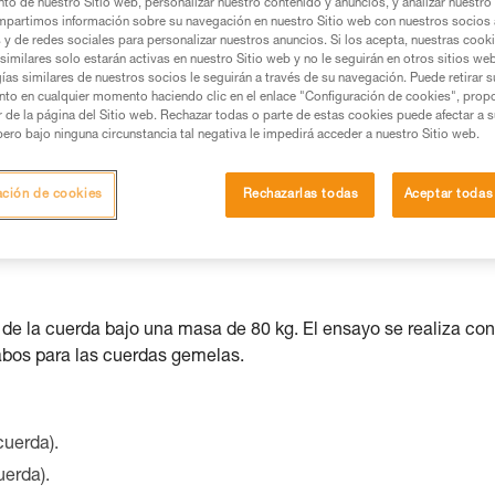
to de nuestro Sitio web, personalizar nuestro contenido y anuncios, y analizar nuestro 
os productos utilizados en este consejo antes de
partimos información sobre su navegación en nuestro Sitio web con nuestros socios a
ormación de la ficha técnica para poder comprender
s y de redes sociales para personalizar nuestros anuncios. Si los acepta, nuestras cook
similares solo estarán activas en nuestro Sitio web y no le seguirán en otros sitios we
ías similares de nuestros socios le seguirán a través de su navegación. Puede retirar s
mación y un entrenamiento específico. Confirme a
nto en cualquier momento haciendo clic en el enlace "Configuración de cookies", prop
ejecutar estas técnicas, solo y con total seguridad,
or de la página del Sitio web. Rechazar todas o parte de estas cookies puede afectar a 
pero bajo ninguna circunstancia tal negativa le impedirá acceder a nuestro Sitio web.
con su actividad. Pueden existir otras que no
ación de cookies
Rechazarlas todas
Aceptar todas
de la cuerda bajo una masa de 80 kg. El ensayo se realiza con
abos para las cuerdas gemelas.
cuerda).
uerda).