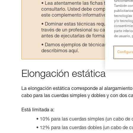
funcionamien
Lea atentamente las fichas técnicas de l
También com
consultarlo. Usted debe comprender la inf
publicitario
este complemento informativo.
tecnologías 
y/o tecnolog
Dominar estas técnicas requiere una for
consentimie
través de un profesional su capacidad para 
parte inferi
antes de ejecutarlas de forma autónoma.
de usuario, 
Damos ejemplos de técnicas relacionadas 
describimos aquí.
Configur
Elongación estática
La elongación estática corresponde al alargamiento 
cabo para las cuerdas simples y dobles y con dos c
Está limitada a:
10% para las cuerdas simples (un cabo de 
12% para las cuerdas dobles (un cabo de c