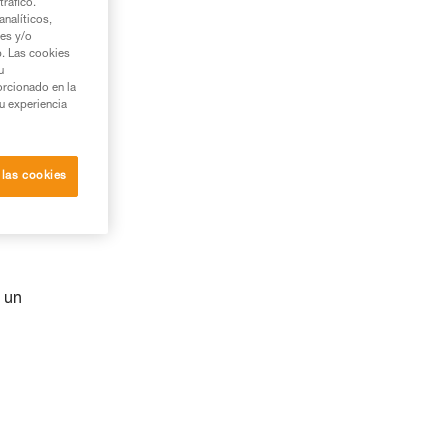
tráfico.
nalíticos,
ies y/o
b. Las cookies
u
orcionado en la
su experiencia
 las cookies
 un