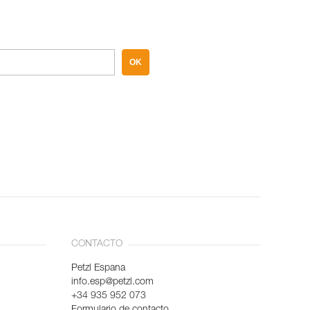
OK
CONTACTO
Petzl Espana
info.esp@petzl.com
+34 935 952 073