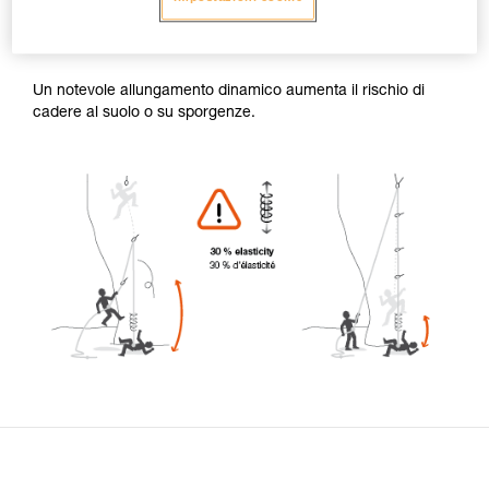
Per una caduta in arrampicata, l’allungamento dinamico
della corda si colloca tra il 10 e il 40 %.
Un notevole allungamento dinamico aumenta il rischio di
cadere al suolo o su sporgenze.