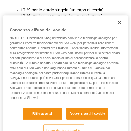
attività. Ne possono esistere altre che non
10 % per le corde singole (un capo di corda),
vengono qui descritte.
12 % per le mezze corde (un capo di corda),
10 % per le corde gemelle (due capi di corda).
Consenso all'uso dei cookie
Nell'utilizzo, l’allungamento statico trova la sua importanza
Noi (PETZL Distribution SAS) utilizziamo cookie e/o tecnologie analoghe per
soprattutto con corda dall'alto. Quando si lavora una via, è
garantire il corretto funzionamento del Sito web, per personalizzare i nostri
contenuti e annunci e analizzare il traffico. Condividiamo, inoltre, informazioni
più confortevole poter essere bloccati efficacemente, per
sulla navigazione dell’utente sul Sito web con i nostri partner di servizi di analisi
evitare di finire sotto un passaggio appena lavorato!
dei dati, pubblicitari e di social media al fine di personalizzare le nostre
pubblicità. Se l’utente accetta, i nostri cookie e/o tecnologie analoghe saranno
Un debole allungamento statico consente anche di evitare le
attivi solo sul Sito web e non seguiranno l’utente su altri siti. I cookie e/o
cadute al suolo all'inizio della moulinette.
tecnologie analoghe dei nostri partner seguiranno l’utente durante la
navigazione. L’utente può revocare il proprio consenso in qualsiasi momento
facendo clic sul link “Impostazioni cookie”, disponibile nella parte inferiore del
Allungamento dinamico
Sito web. Il rifiuto di tutti o parte di tali cookie potrebbe compromettere
l’esperienza dell’utente, ma in nessun caso tale rifiuto impedirà all’utente di
accedere al Sito web.
L’allungamento dinamico è l'allungamento della corda nel
test dinamico della norma. Deve essere inferiore al 40 %.
Rifiuta tutti
Accetta tutti i cookie
Poiché questo test è estremo, occorre pertanto considerare
che è il massimo allungamento. Questo valore massimo sarà
sempre inferiore sul campo.
Impostazioni cookie