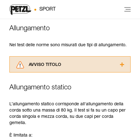
SPORT
Allungamento
Nei test delle norme sono misurati due tipi di allungamento.
AVVISO TITOLO
Leggere attentamente le istruzioni tecniche dei
prodotti utilizzati in questo consiglio prima di
Allungamento statico
consultarlo. Dovete aver compreso le
informazioni dell’istruzione tecnica per poter
capire queste ulteriori informazioni.
L’allungamento statico corrisponde all'allungamento della
La padronanza di queste tecniche richiede una
corda sotto una massa di 80 kg. Il test si fa su un capo per
formazione ed un addestramento specifico.
corda singola e mezza corda, su due capi per corda
Verificate con un professionista la vostra
gemella.
capacità di rifare la manovra, da soli, in piena
sicurezza, prima di riprodurla autonomamente.
È limitata a:
Forniamo esempi di tecniche relative alla vostra