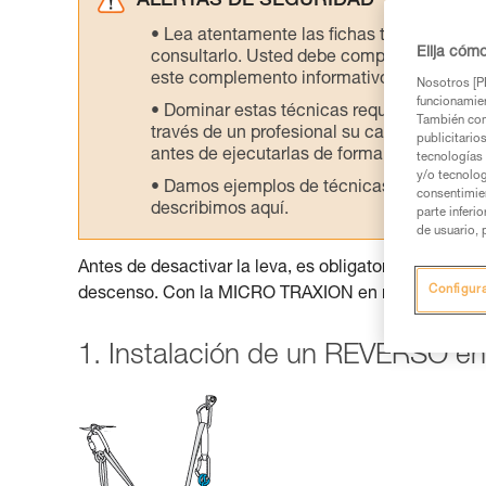
ALERTAS DE SEGURIDAD
Lea atentamente las fichas técnicas de l
Elija cóm
consultarlo. Usted debe comprender la inf
este complemento informativo.
Nosotros [PE
funcionamien
Dominar estas técnicas requiere una for
También com
través de un profesional su capacidad para 
publicitario
antes de ejecutarlas de forma autónoma.
tecnologías 
y/o tecnolog
Damos ejemplos de técnicas relacionadas 
consentimie
describimos aquí.
parte inferi
de usuario, 
Antes de desactivar la leva, es obligatorio instalar u
Configur
descenso. Con la MICRO TRAXION en modo «polea s
1. Instalación de un REVERSO en