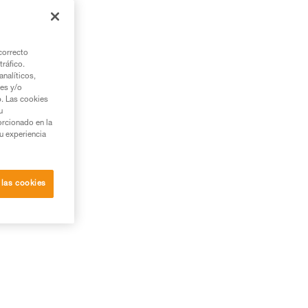
correcto
tráfico.
nalíticos,
ies y/o
b. Las cookies
u
orcionado en la
su experiencia
el
 las cookies