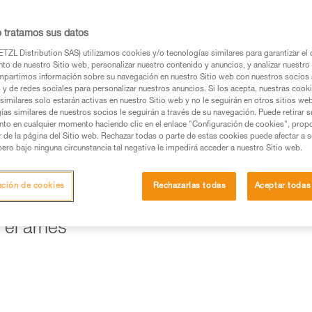
os productos utilizados en este consejo antes de
o tratamos sus datos
ormación de la ficha técnica para poder comprender
TZL Distribution SAS) utilizamos cookies y/o tecnologías similares para garantizar el 
to de nuestro Sitio web, personalizar nuestro contenido y anuncios, y analizar nuestro 
mación y un entrenamiento específico. Confirme a
partimos información sobre su navegación en nuestro Sitio web con nuestros socios a
ejecutar estas técnicas, solo y con total seguridad,
s y de redes sociales para personalizar nuestros anuncios. Si los acepta, nuestras cook
similares solo estarán activas en nuestro Sitio web y no le seguirán en otros sitios we
ías similares de nuestros socios le seguirán a través de su navegación. Puede retirar s
con su actividad. Pueden existir otras que no
nto en cualquier momento haciendo clic en el enlace "Configuración de cookies", prop
or de la página del Sitio web. Rechazar todas o parte de estas cookies puede afectar a 
pero bajo ninguna circunstancia tal negativa le impedirá acceder a nuestro Sitio web.
n sistema de frenado, que permitirá retener la carga y controlar 
ación de cookies
Rechazarlas todas
Aceptar todas
imple», un REVERSO en el arnés es una buena solución.
 el arnés