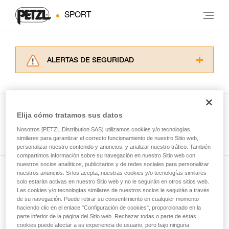
SPORT
ALERTAS DE SEGURIDAD
Lea atentamente las fichas técnicas de los
productos utilizados en este consejo antes de
consultarlo. Usted debe comprender la
información de la ficha técnica para poder
Elija cómo tratamos sus datos
comprender este complemento informativo.
Ver todas las técnicas
Nosotros [PETZL Distribution SAS) utilizamos cookies y/o tecnologías
Dominar estas técnicas requiere una formación
similares para garantizar el correcto funcionamiento de nuestro Sitio web,
y un entrenamiento específico. Confirme a
personalizar nuestro contenido y anuncios, y analizar nuestro tráfico. También
través de un profesional su capacidad para
compartimos información sobre su navegación en nuestro Sitio web con
ejecutar estas técnicas, solo y con total
nuestros socios analíticos, publicitarios y de redes sociales para personalizar
seguridad, antes de ejecutarlas de forma
nuestros anuncios. Si los acepta, nuestras cookies y/o tecnologías similares
Suscríbase al boletín
autónoma.
solo estarán activas en nuestro Sitio web y no le seguirán en otros sitios web.
Las cookies y/o tecnologías similares de nuestros socios le seguirán a través
Damos ejemplos de técnicas relacionadas con
de su navegación. Puede retirar su consentimiento en cualquier momento
y mantente conectado con nuestras noticias
su actividad. Pueden existir otras que no
haciendo clic en el enlace "Configuración de cookies", proporcionado en la
describimos aquí.
parte inferior de la página del Sitio web. Rechazar todas o parte de estas
cookies puede afectar a su experiencia de usuario, pero bajo ninguna
Email *